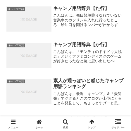
見に来ていただいたようで、いつもアッ
プした時よりも多めのPVがありました。
キャンプ用語辞典【た行】
キャンプ用語
しかし、せっかく見に来...
こんばんは。先日普段乗りなれていない
営業車のガソリンを入れに行ったとこ
ろ、給油口を開けるレバーがわからず
に、典型的な間違いでボンネットを開け
てしまったところ、無表情で速攻でガソ
リンスタンドの店員さんにボンネットを
閉められて、とても気まずい思...
キャンプ用語辞典【か行】
キャンプ用語
こんばんは。「モンティのドキドキ大脱
走」というファミコンディスクのゲーム
が好きだったなと急に思い出したペロテ
ィです。どぞ、よろしく。みなさん、も
うお忘れかと思いますが、以前にアップ
した「キャンプ用語辞典」シリーズ、お
待ちかねの第二段です！（...
素人が通っぽいと感じたキャンプ
キャンプ用語
用語ランキング
こんばんは。最近「キャンプ」＆「愛知
発」でググるとこのブログが上位にくる
ことを発見して、ちょっとすげーと思っ
ているペロティです。どぞ、よろしく。
今日は、キャンプ素人の私が、デビュー
に向けていろいろと調べてきた中で、ち
キャンプ用語辞典【さ行】
キャンプ用語
ょっとかっこいいなとか、...
こんばんは。さっきまでうつらうつらし
メニュー
ホーム
検索
トップ
サイドバー
ながらサッカーを観ていたのですが、原