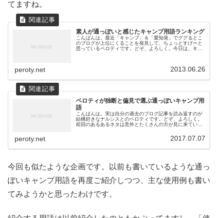
てますね。
素人が通っぽいと感じたキャンプ用語ランキング
こんばんは。最近「キャンプ」＆「愛知発」でググるとこ
のブログが上位にくることを発見して、ちょっとすげーと
思っているペロティです。どぞ、よろしく。今日は、キャ
ンプ素人の私が、デビューに向けていろいろと調べてきた
中で、ちょっとかっこいいなとか、...
2013.06.26
peroty.net
ペロティが独断と偏見で選ぶ通っぽいキャンプ用
語
こんばんは。実は自分の過去のブログ記事を読み返すのが
結構好きなナルシスとのペロティです。どぞ、よろしく。
前回のあるあるネタは意外とたくさんの方が見に来ていた
だいたようで、いつもアップした時よりも多めのPVがあり
ました。しかし、せっかく見に来...
2017.07.07
peroty.net
今回も似たような企画です。以前も書いているような通っ
ぽいキャンプ用語を再度ご紹介しつつ、主な使用例も書い
てみようかと思ったわけです。