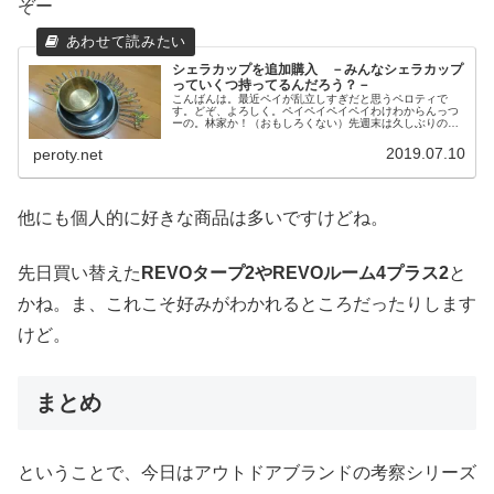
ぞー
シェラカップを追加購入 －みんなシェラカップ
っていくつ持ってるんだろう？－
こんばんは。最近ペイが乱立しすぎだと思うペロティで
す。どぞ、よろしく。ペイペイペイペイわけわからんっつ
ーの。林家か！（おもしろくない）先週末は久しぶりのフ
ァミリーキャンプを満喫してきました。キャンプ場も、遊
んだ内容も、見つけたものなどいろい...
2019.07.10
peroty.net
他にも個人的に好きな商品は多いですけどね。
先日買い替えた
REVOタープ2やREVOルーム4プラス2
と
かね。ま、これこそ好みがわかれるところだったりします
けど。
まとめ
ということで、今日はアウトドアブランドの考察シリーズ