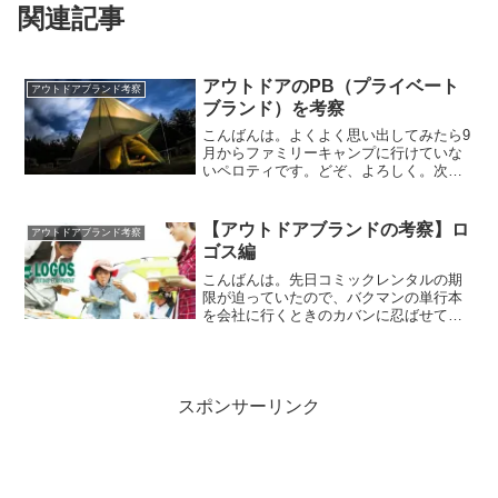
関連記事
アウトドアのPB（プライベート
アウトドアブランド考察
ブランド）を考察
こんばんは。よくよく思い出してみたら9
月からファミリーキャンプに行けていな
いペロティです。どぞ、よろしく。次の
ファミリーキャンプの予定も1月下旬…、
ファ、ファミリーキャンパーの名が廃
る！早くキャンプ行きたいっす。。。最
【アウトドアブランドの考察】ロ
アウトドアブランド考察
近アウトドア系のPBを...
ゴス編
こんばんは。先日コミックレンタルの期
限が迫っていたので、バクマンの単行本
を会社に行くときのカバンに忍ばせてお
いて、どこかで読もうと思ってたんです
が、通勤途中の電車内ではなんとなく恥
ずかしくて読むことができなかったペロ
ティです。どぞ、よろしく...
スポンサーリンク