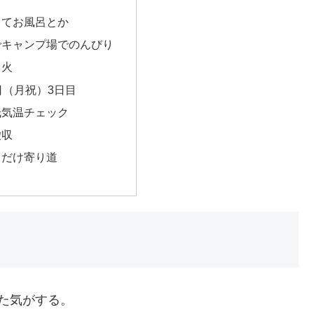
してお風呂とか
でキャンプ場でのんびり
き火
3日（月祝）3日目
低気温チェック
撤収
しだけ寄り道
た気がする。