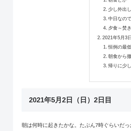
少し外出
中日なの
夕食～焚
2021年5月
恒例の最
朝食から
帰りに少
2021年5月2日（日）2日目
朝は何時に起きたかな。たぶん7時ぐらいだっ