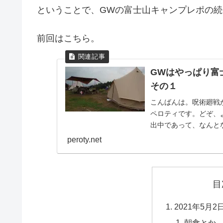
ということで、GWの富士山キャンプレポの続
前回はこちら。
GWはやっぱり富
その１
こんばんは。呪術廻戦
ペロティです。どぞ、
出中であって、なんと
GWに行ってきたキャンプ
peroty.net
目
2021年5月
朝食とか