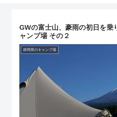
GWの富士山、豪雨の初日を乗
ャンプ場 その２
静岡県のキャンプ場