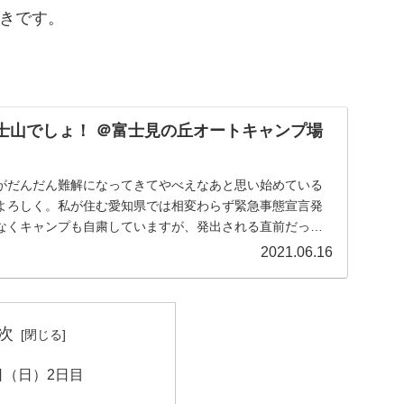
きです。
士山でしょ！ ＠富士見の丘オートキャンプ場
がだんだん難解になってきてやべえなあと思い始めている
よろしく。私が住む愛知県では相変わらず緊急事態宣言発
なくキャンプも自粛していますが、発出される直前だった
...
2021.06.16
次
2日（日）2日目