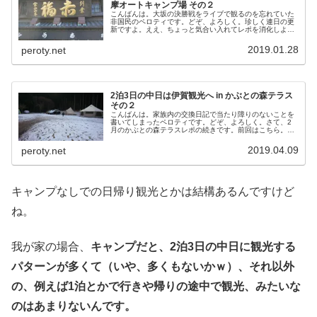
摩オートキャンプ場 その２
こんばんは。大坂の決勝戦をライブで観るのを忘れていた
非国民のペロティです。どぞ、よろしく。珍しく連日の更
新ですよ。ええ、ちょっと気合い入れてレポを消化しよう
と思ってます。ええ、わかってますよ、だれも読んでない
ことはね(´Д｀)そんなわけで、...
2019.01.28
peroty.net
2泊3日の中日は伊賀観光へ in かぶとの森テラス
その２
こんばんは。家族内の交換日記で当たり障りのないことを
書いてしまったペロティです。どぞ、よろしく。さて、2
月のかぶとの森テラスレポの続きです。前回はこちら。
2019年2月10日（日）2日目この日の朝方はかなり冷え込
み…ファミキャンでは初の雪？...
2019.04.09
peroty.net
キャンプなしでの日帰り観光とかは結構あるんですけど
ね。
我が家の場合、
キャンプだと、2泊3日の中日に観光する
パターンが多くて（いや、多くもないかｗ）、それ以外
の、例えば1泊とかで行きや帰りの途中で観光、みたいな
のはあまりないんです。