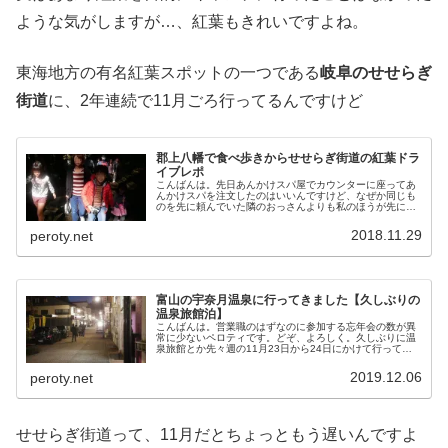
ような気がしますが…、紅葉もきれいですよね。
東海地方の有名紅葉スポットの一つである
岐阜のせせらぎ
街道
に、2年連続で11月ごろ行ってるんですけど
郡上八幡で食べ歩きからせせらぎ街道の紅葉ドラ
イブレポ
こんばんは。先日あんかけスパ屋でカウンターに座ってあ
んかけスパを注文したのはいいんですけど、なぜか同じも
のを先に頼んでいた隣のおっさんよりも私のほうが先に出
てきてしまって、ムダに居心地が悪くなりながらも気にせ
ずにあんかけスパをペロっと平らげ...
2018.11.29
peroty.net
富山の宇奈月温泉に行ってきました【久しぶりの
温泉旅館泊】
こんばんは。営業職のはずなのに参加する忘年会の数が異
常に少ないペロティです。どぞ、よろしく。久しぶりに温
泉旅館とか先々週の11月23日から24日にかけて行ってき
た旅行？的なレポをお届けします。あ、例によってキャン
プはまったく関係ないので、興...
2019.12.06
peroty.net
せせらぎ街道って、11月だとちょっともう遅いんですよ