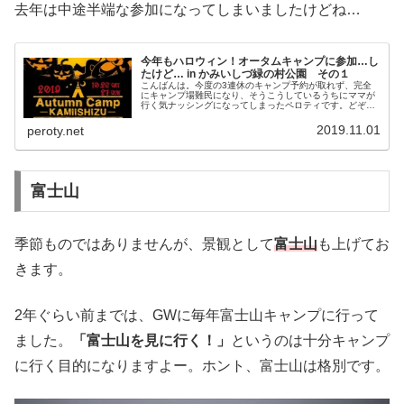
去年は中途半端な参加になってしまいましたけどね…
今年もハロウィン！オータムキャンプに参加…し
たけど… in かみいしづ緑の村公園 その１
こんばんは。今度の3連休のキャンプ予約が取れず、完全
にキャンプ場難民になり、そうこうしているうちにママが
行く気ナッシングになってしまったペロティです。どぞ、
よろしく。うーん、今週末はノーキャンプかなー。せっか
く天気がよさそうなのにな。。。今...
2019.11.01
peroty.net
富士山
季節ものではありませんが、景観として
富士山
も上げてお
きます。
2年ぐらい前までは、GWに毎年富士山キャンプに行って
ました。
「富士山を見に行く！」
というのは十分キャンプ
に行く目的になりますよー。ホント、富士山は格別です。