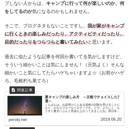
プしない人からは、
キャンプに行って何が楽しいのか、何
をしてるのか
気になるのかもしれません。
そこで、ブログネタもないことですし、
我が家がキャンプ
に行くときの楽しみだったり、アクティビティだったり、
目的だったりをつらつらと書いてみたい
と思います。
過去に似たような記事を何回か書いてる気がしますけど、
そういう細かいことは気にしません！（元気よく）そんな
細かいこと気にしてたらハゲちゃいますよ☆（お前がハゲ
ろ、毛根朽ち果てろ）
夏キャンプの楽しみ方 ～主観でチョイスした7
選～
こんばんは。お盆明けにとある資格の試験を受けることに
なり、かなりブルーなペロティです。どぞ、よろしく。も
うすぐ夏ずいぶんと気温も上がってきましたね。西日本は
なんか梅雨入りしていないみたいですけど、私の住む東海
エリアから東の方は梅雨に入ってい...
2019.06.20
peroty.net