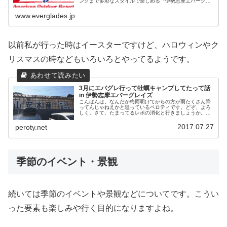
ングまで多彩なスタイルで楽しめる「伊勢志摩エバーグレ
イズ」、琵琶湖国定公園内に2021年4月OPENし、キャビ
ンスタイル、グランピングス...
www.everglades.jp
以前私が行った時はイースターですけど、ハロウィンやク
リスマスの時などもいろいろとやってるようです。
3月にエバグレ行って牡蠣キャンプしてたって話
in 伊勢志摩エバーグレイズ
こんばんは。なんだか梅雨明けてからの方が雨たくさん降
ってんじゃねえかと思っているペロティです。どぞ、よろ
しく。さて、たまってるレポの消化と行きましょうか。今
年の3月11日～12日に念願の伊勢志摩エバーグレイズに行
ったときのレポです。考えてみ...
2017.07.27
peroty.net
季節のイベント・景観
続いては季節のイベントや景観などについてです。こうい
った要素も楽しみや行く目的になりますよね。