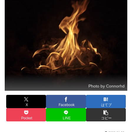
Photo by Connorhd
X
Facebook
はてブ
Pocket
LINE
コピー