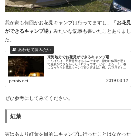
我が家も何回かお花見キャンプは行ってますし、
「お花見
ができるキャンプ場」
みたいな記事も書いたことありまし
た。
東海地方でお花見ができるキャンプ場
こんばんは。更新意欲はあるんですが、微妙に体調が悪く
て更新ができなかったペロティです。どぞ、よろしく。春
になったらお花見キャンプ春と言えば、桜、お花見ですよ
ねーキャンプに行って、夜桜なんかを眺めながら焚き火な
んてのもサイコーですよね。そんな...
2019.03.12
peroty.net
ぜひ参考にしてみてください。
紅葉
実はあまり紅葉を目的にキャンプに行ったことはなかった