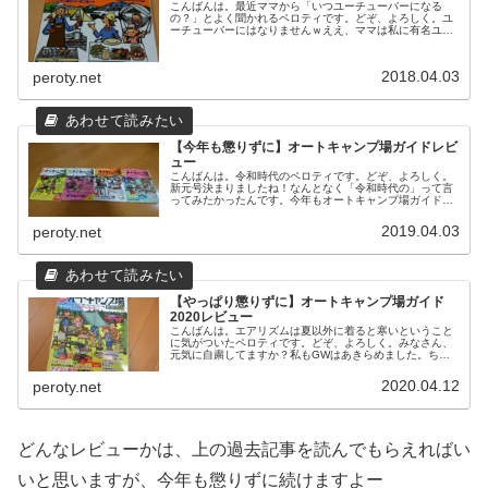
こんばんは。最近ママから「いつユーチューバーになる
の？」とよく聞かれるペロティです。どぞ、よろしく。ユ
ーチューバーにはなりませんｗええ、ママは私に有名ユー
チューバーのように稼いでほしいと思っているようです。
さて、先週末は久しぶりにファミキャ...
2018.04.03
peroty.net
【今年も懲りずに】オートキャンプ場ガイドレビ
ュー
こんばんは。令和時代のペロティです。どぞ、よろしく。
新元号決まりましたね！なんとなく「令和時代の」って言
ってみたかったんです。今年もオートキャンプ場ガイドを
購入今年もこの本を購入してました。キャンパーのみなさ
んには言わずと知れたオートキャン...
2019.04.03
peroty.net
【やっぱり懲りずに】オートキャンプ場ガイド
2020レビュー
こんばんは。エアリズムは夏以外に着ると寒いということ
に気がついたペロティです。どぞ、よろしく。みなさん、
元気に自粛してますか？私もGWはあきらめました。ちょ
っと前まで、まだ望みはあるんじゃないかとか考えてまし
たけどまあ無理ですね。しょうがな...
2020.04.12
peroty.net
どんなレビューかは、上の過去記事を読んでもらえればい
いと思いますが、今年も懲りずに続けますよー