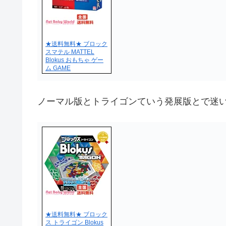
★送料無料★ ブロック
スマテル MATTEL
Blokus おもちゃ ゲー
ム GAME
ノーマル版とトライゴンていう発展版とで迷
★送料無料★ ブロック
ス トライゴン Blokus