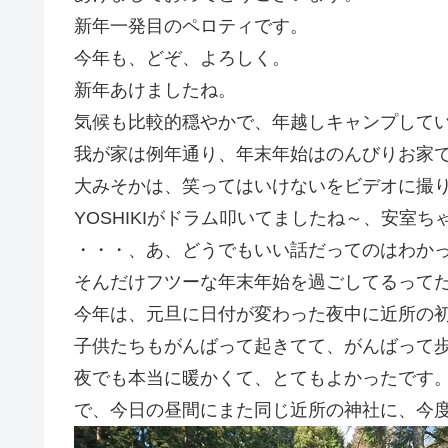
新年一発目のペロティです。
今年も、どぞ、よろしく。
新年あけましたね。
気候も比較的穏やかで、年越しキャンプして
我が家は例年通り、年末年始はのんびりお家
大みそかは、笑ってはいけないをビデオに撮
YOSHIKIがドラム叩いてましたね～、安室
・・・、あ、どうでもいい話だってのはわか
そんだけフツーな年末年始を過ごしてるって
今年は、元旦に日付が変わった夜中に近所の
子供たちもがんばって起きてて、がんばって
夜でも本当に暖かくて、とてもよかったです
で、今日の昼間にまた同じ近所の神社に、今