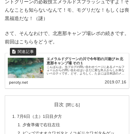
ントグリーンの必殺技エメラルドスプラッシュですよ！そ
んなことも知らないなんて！モ、モグリだな！もしくは喪
黒福造だな！（謎）
さて、そんなわけで、北恵那キャンプ場レポの続きです。
前回はこちらをどうぞ。
エメラルドグリーンの川で今年初の川遊び in 北
恵那キャンプ場 その１
こんばんは。当ブログの問い合わせページにあるメールフ
ォームからの問い合わせはいまだに変な外人からしか来な
いペロティです。どぞ、よろしく。たまには日本語のメー
ルが見てみたいですｗすみません、ちょっとブログ更新サ
ボってしまっていました。。。 い...
2019.07.16
peroty.net
目次
7月6日（土）1日目夕方
夕食準備で右往左往
ビンゴでオオクワガタとノコギリクワガタをゲッ