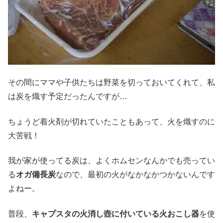
その間にママや子供たちは野菜を切っておいてくれて、私
は炭を熾す予定だったんですが…
ちょうど着火剤が切れていたこともあって、火を熾すのに
大苦戦！
我が家が使ってる炭は、よくホムセンなんかでも売ってい
る
オガ備長炭
なので、最初の火がなかなかつかないんです
よねー。
普段、
キャプスタの火消し壺に付いている火おこし器
を使