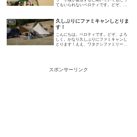
てもいられないペロティです。どぞ、よ
ろしく。今日は、出張で千葉県某市に来
てます。初めて来た町なんですが、思っ
たよりも田舎でちょっとビビりましたｗ
久しぶりにファミキャンしとりま
雑記
夜遅くついたんですが、駅...
す！
こんにちは。ペロティです。どぞ、よろ
しく。かなり久しぶりにファミキャンし
とります！ええ、ワタクシファミリーキ
ャンパーでございますからw牡蠣詰め放題
も行ってきたし夕食は牡蠣食いまくりで
す。軽く近くのハイキングコースに行っ
てみましたが、私に登山...
スポンサーリンク