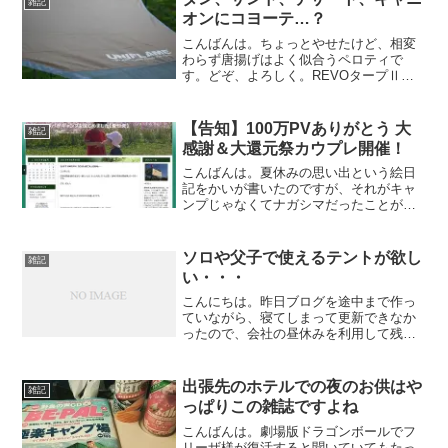
雑記
て...
オンにコヨーテ…？
こんばんは。ちょっとやせたけど、相変
わらず唐揚げはよく似合うペロティで
す。どぞ、よろしく。REVOタープⅡは
TANカラー先日購入したREVOタープⅡ
＜Ｌ＞TAN…ちょっと気になってしまっ
たのが、「TAN」の表記…もちろん、カ
【告知】100万PVありがとう 大
雑記
ラーのことなんで...
感謝＆大還元祭カウプレ開催！
こんばんは。夏休みの思い出という絵日
記をかいが書いたのですが、それがキャ
ンプじゃなくてナガシマだったことがち
ょっと悔しいペロティです。どぞ、よろ
しく。お盆キャンプのレポの途中です
が、いきなりカウプレ開催の告知をさせ
ソロや父子で使えるテントが欲し
雑記
ていただきます。先日もお伝...
い・・・
こんにちは。昨日ブログを途中まで作っ
ていながら、寝てしまって更新できなか
ったので、会社の昼休みを利用して残り
を仕上げて更新しているペロティです。
どぞ、よろしく。最近、ソロ用に使える
テントが欲しくて、ネットを徘徊したり
出張先のホテルでの夜のお供はや
雑記
しております。と言っても...
っぱりこの雑誌ですよね
こんばんは。劇場版ドラゴンボールでフ
リーザ様が復活すると聞いていてもたっ