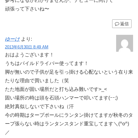
参考になるかわかりませんが、デビューに向けて
頑張って下さいね〜
返信
ゆーけ
より:
2013年6月30日 8:49 AM
おはようございます！
うちはパイルドライバー使ってます！
脚が無いので子供が足を引っ掛ける心配ないという在り来
たりな理由で買いました（笑
たた地面が固い場所だと打ち込み難いです>_<
固い場所の時は頭を石頭ハンマーで叩いてます(ｰｰ;)
絶対真似しないで下さいね（汗
今の時期はタープポールにランタン掛けてますが秋冬のタ
ープ張らない時はランタンスタンド重宝してます＼(^o^)
／