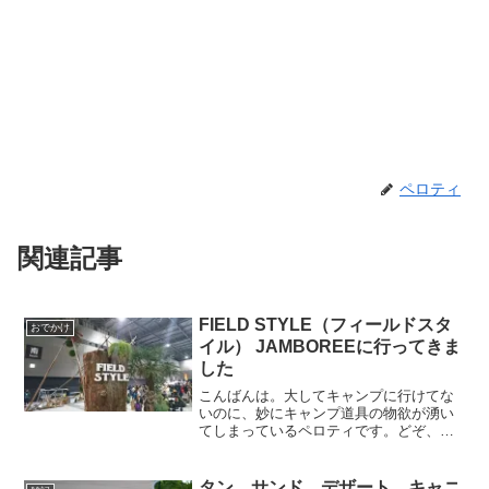
ペロティ
関連記事
FIELD STYLE（フィールドスタ
おでかけ
イル） JAMBOREEに行ってきま
した
こんばんは。大してキャンプに行けてな
いのに、妙にキャンプ道具の物欲が湧い
てしまっているペロティです。どぞ、よ
ろしく。FIELD STYLE JAMBOREEに行
ってきました先週末は、AICHI SKY
EXPO（愛知県国際展示場）で行われ
タン、サンド、デザート、キャニ