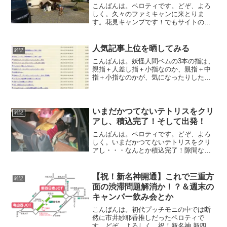
こんばんは。ペロティです。どぞ、よろ
しく。久々のファミキャンに来とりま
す。花見キャンプです！でもサイトの近
くは桜がない～(´Д｀)それでも楽しみまー
す
人気記事上位を晒してみる
雑記
こんばんは。妖怪人間ベムの3本の指は、
親指＋人差し指＋小指なのか、親指＋中
指＋小指なのかが、気になったりしたこ
とがあったなと思い返していたペロティ
です。どぞ、よろしく。むしろ意表をつ
いて、小指と思ってる指が薬指だったり
して！！（どーでもいい...
いまだかつてないテトリスをクリ
雑記
アし、積込完了！そして出発！
こんばんは。ペロティです。どぞ、よろ
しく。いまだかつてないテトリスをクリ
アし・・・なんとか積込完了！隙間なく
なったら、テトリスみたいに消えてくれ
るといいんだけどwいや、消えたら困るか
ということで、こんな時間から出発しま
【祝！新名神開通】これで三重方
雑記
ーす！久々のファミリー...
面の渋滞問題解消か！？＆週末の
キャンパー飲み会とか
こんばんは。初代プッチモニの中では断
然に市井紗耶香推しだったペロティで
す。どぞ、よろしく。祝！新名神 新四日