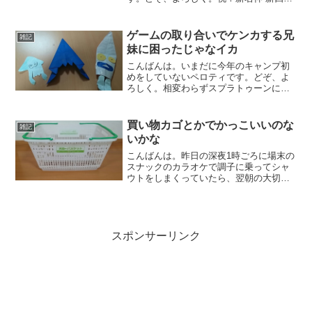
市JCT⇔亀山西JCT開通キャンプレポの途
中ですが、ちょっと雑記的な記事でもは
さみますわ。ニュースでやっていたの
ゲームの取り合いでケンカする兄
雑記
で、ご存知の方も多い...
妹に困ったじゃなイカ
こんばんは。いまだに今年のキャンプ初
めをしていないペロティです。どぞ、よ
ろしく。相変わらずスプラトゥーンにハ
マっていて、更新がおろそかになってま
したー【送料無料】任天堂 Splatoon(スプ
ラトゥーン)【Wii U専用】 WUPPAGMJ...
買い物カゴとかでかっこいいのな
雑記
いかな
こんばんは。昨日の深夜1時ごろに場末の
スナックのカラオケで調子に乗ってシャ
ウトをしまくっていたら、翌朝の大切な
会議で声が出なくてビビったペロティで
す。どぞ、よろしく。昨日は、取引先と
夜中の3時まで飲んでいて、それでいて翌
朝早く会社にいかなけ...
スポンサーリンク