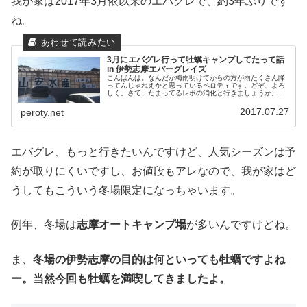
我が家は2017年3月依以来のエバグレで、約3年ぶりです
ね。
3月にエバグレ行って牡蠣キャンプしてたって話
in 伊勢志摩エバーグレイズ
こんばんは。なんだか梅雨明けてからの方が雨たくさん降
ってんじゃねえかと思っているペロティです。どぞ、よろ
しく。さて、たまってるレポの消化と行きましょうか。今
年の3月11日～12日に念願の伊勢志摩エバーグレイズに行
ったときのレポです。考えてみ...
2017.07.27
peroty.net
エバグレ、もっと行きたいんですけど、人気シーズンは予
約が取りにくいですし、お値段もアレなので、我が家はど
うしてもこういう冬場限定になっちゃいます。
例年、冬場は
志摩オートキャンプ場
が多いんですけどね。
ま、
冬場の伊勢志摩の目的は何といっても牡蠣ですよね
ー。当然今回も牡蠣を満喫してきましたよ。