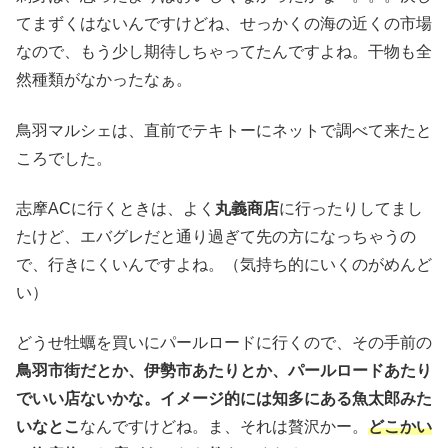
てまずくはないんですけどね、せっかくの海の近くの市場
なので、もう少し期待しちゃってたんですよね。干物も全
然種類がなかったなぁ。
鳥羽マルシェは、直前でテキトーにネットで調べて来たと
ころでした。
志摩ACに行くときは、よく
丸義商店
に行ったりしてまし
たけど、エバグレだと通り過ぎて先の方になっちゃうの
で、行きにくいんですよね。（気持ち的にいくのがめんど
い）
どうせ牡蠣を買いにパールロードに行くので、その手前の
鳥羽市街だとか、伊勢市あたりとか、パールロードあたり
でいい店ないかな。イメージ的には知多にある魚太郎みた
いなとこ
なんですけどね。ま、それは贅沢かー。
どこかい