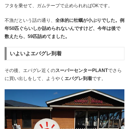
フタを乗せて、ガムテープで止められればOKです。
不漁だという話の通り、
全体的に牡蠣が小ぶりでした。例
年50匹ぐらいしか詰められないんですけど、今年は後で
数えたら、59匹詰めてました。
いよいよエバグレ到着
その後、エバグレ近くの
スーパーセンターPLANT
でさら
に買い出しをして、ようやく
エバグレ到着
です。