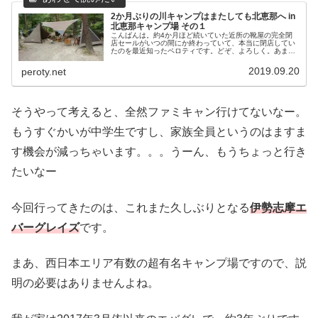
2か月ぶりの川キャンプはまたしても北恵那へ in
北恵那キャンプ場 その１
こんばんは。約4か月ほど続いていた近所の靴屋の完全閉
店セールがいつの間にか終わっていて、本当に閉店してい
たのを最近知ったペロティです。どぞ、よろしく。あまり
に完全閉店セールが長いので、大阪の靴屋みたいにずーっ
と完全閉店セールが続くのかとか思...
2019.09.20
peroty.net
そうやって考えると、全然ファミキャン行けてないなー。
もうすぐかいが中学生ですし、家族全員というのはますま
す機会が減っちゃいます。。。うーん、もうちょっと行き
たいなー
今回行ってきたのは、これまた久しぶりとなる
伊勢志摩エ
バーグレイズ
です。
まあ、西日本エリア有数の超有名キャンプ場ですので、説
明の必要はありませんよね。