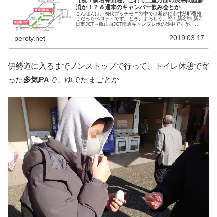
【祝！新名神開通】これで三重方面の渋滞問題解
消か！？＆週末のキャンパー飲み会とか
こんばんは。初代プッチモニの中では断然に市井紗耶香推
しだったペロティです。どぞ、よろしく。祝！新名神 新四
日市JCT⇔亀山西JCT開通キャンプレポの途中ですが、ち
ょっと雑記的な記事でもはさみますわ。ニュースでやって
いたので、ご存知の方も多い...
2019.03.17
peroty.net
伊勢道に入るまでノンストップで行って、トイレ休憩で寄
った
多気PA
で、ゆでたまごとか