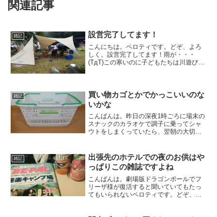
関連記事
設営完了してます！
雑記
こんにちは。ペロティです。どぞ、よろ
しく。設営完了してます！雨が・・・
(TдT)この寒いのに子どもたちは川遊び〜
にーもごきげんでよかった〜
買い物カゴとかでかっこいいのな
雑記
いかな
こんばんは。昨日の深夜1時ごろに場末の
スナックのカラオケで調子に乗ってシャ
ウトをしまくっていたら、翌朝の大切な
会議で声が出なくてビビったペロティで
す。どぞ、よろしく。昨日は、取引先と
夜中の3時まで飲んでいて、それでいて翌
出張先のホテルでの夜のお供はや
雑記
朝早く会社にいかなけ...
っぱりこの雑誌ですよね
こんばんは。劇場版ドラゴンボールでフ
リーザ様が復活すると聞いていてもたっ
てもいられないペロティです。どぞ、よ
ろしく。今日は、出張で千葉県某市に来
てます。初めて来た町なんですが、思っ