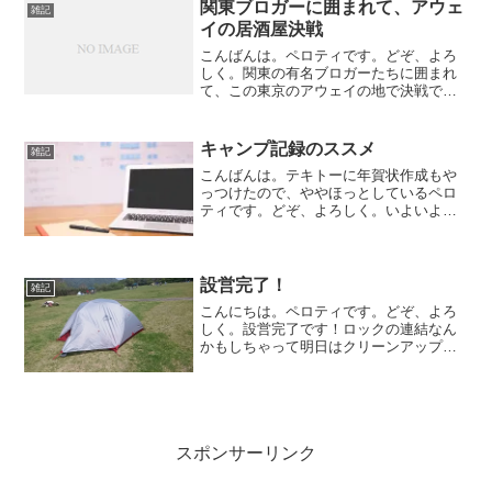
たよりも田舎でちょっとビビりましたｗ
関東ブロガーに囲まれて、アウェ
雑記
夜遅くついたんですが、駅...
イの居酒屋決戦
こんばんは。ペロティです。どぞ、よろ
しく。関東の有名ブロガーたちに囲まれ
て、この東京のアウェイの地で決戦で
す！東海魂見せてやる！w
キャンプ記録のススメ
雑記
こんばんは。テキトーに年賀状作成もや
っつけたので、ややほっとしているペロ
ティです。どぞ、よろしく。いよいよ今
年も残り1週間を切りました。大みそかと
元旦はかなり冷え込みそうですので、年
越しキャンプを予定されている方は気を
付けていってくださいね...
設営完了！
雑記
こんにちは。ペロティです。どぞ、よろ
しく。設営完了です！ロックの連結なん
かもしちゃって明日はクリーンアップも
がんばりますよ〜
スポンサーリンク