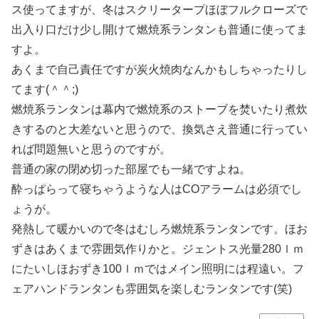
ス使ってますが、冬はスクリータープほぼフルクローズで
出入り口だけ少し開けて燃焼系ランタンも普通に使ってま
すよ。
あくまで自己責任ですが炭火焼肉なんかもしちゃったりし
てます(＾＾;)
燃焼系ランタンは幕内で燃焼系のストーブを焚いたり煮炊
きするのと大差ないと思うので、換気さえ普通に行ってい
れば問題無いと思うのですが。
普通の家の閉め切った部屋でも一緒ですよね。
酔っぱらって寝ちゃうような人はCOアラームは必須でし
ょうが。
発熱して暖かいので冬はむしろ燃焼系ランタンです。ほお
ずきはあくまで雰囲気作りかと。ジェントス光量280ｌｍ
にたいしほおずき100ｌｍではメイン照明には程遠い。フ
ェアハンドランタンも雰囲気を楽しむランタンです(笑)