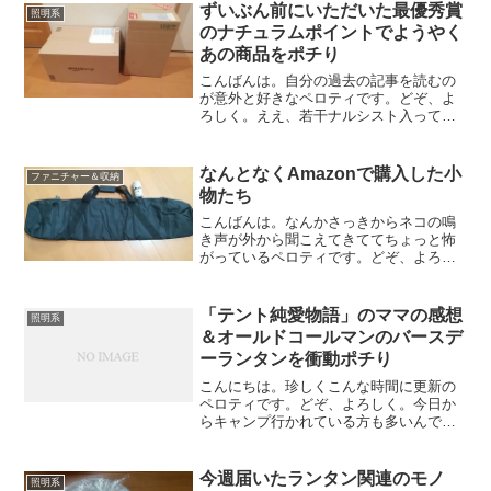
いるキャンプレポにはやっぱり取り掛か
ずいぶん前にいただいた最優秀賞
照明系
らず、簡単に週末の日記でも...
のナチュラムポイントでようやく
あの商品をポチり
こんばんは。自分の過去の記事を読むの
が意外と好きなペロティです。どぞ、よ
ろしく。ええ、若干ナルシスト入ってま
すが何か？ｗさて、いいかげんに花見キ
ャンプレポの続きかと思いきや、またし
ても違う記事だったりします。というの
なんとなくAmazonで購入した小
ファニチャー＆収納
も、出張から帰ってきたら...
物たち
こんばんは。なんかさっきからネコの鳴
き声が外から聞こえてきててちょっと怖
がっているペロティです。どぞ、よろし
く。先日なんとなくAmazonで小物をいく
つか購入しました。私、前から言ってい
るように楽天派なんですが、たまに
「テント純愛物語」のママの感想
照明系
Amazonでも購入し...
＆オールドコールマンのバースデ
ーランタンを衝動ポチり
こんにちは。珍しくこんな時間に更新の
ペロティです。どぞ、よろしく。今日か
らキャンプ行かれている方も多いんでし
ょうね。いいなー、今週も我が家はノー
キャンプでございます。。。あー、早く
キャンプ行きたいっす！さて、昨日のこ
今週届いたランタン関連のモノ
照明系