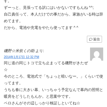
す。
ずーっと、見張ってる訳にはいかないですもんね ^^;
自己責任って、本人だけでの事だから、家族がいる時は辞
めてます。
だから、電池や充電をやたら使ってます ^ ^
返信
磯野☆米炊くの助
より:
2014年1月17日 12:32 PM
同じ道の同じトコで立ち止まってる磯野がきたぜ
☆
今のところ、電池式で「ちょっと暗いなー。」くらいで使
ってます。
うちも春に大きい幕、いっちゃう予定なんで幕内の照明と
暖房をどうしたもんか。と思案中です。
ペロさんがその辺しっかり検証しといてね☆