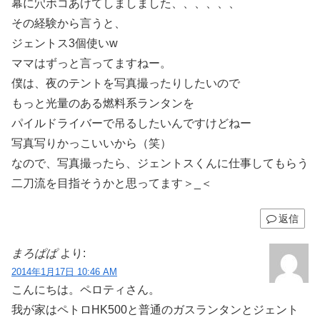
幕に穴ボコあけてしましました、、、、、、
その経験から言うと、
ジェントス3個使いw
ママはずっと言ってますねー。
僕は、夜のテントを写真撮ったりしたいので
もっと光量のある燃料系ランタンを
パイルドライバーで吊るしたいんですけどねー
写真写りかっこいいから（笑）
なので、写真撮ったら、ジェントスくんに仕事してもらう
二刀流を目指そうかと思ってます＞_＜
返信
まろぱぱ
より:
2014年1月17日 10:46 AM
こんにちは。ペロティさん。
我が家はペトロHK500と普通のガスランタンとジェント