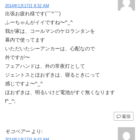
2014年1月17日 8:32 AM
出張お疲れ様です(￣^￣)ゞ
ふーちゃんがイイですね〜^_^
我が家は、コールマンのケロランタンを
幕内で使ってます
いただいたシーアンカーは、心配なので
外ですが〜
フェアハンドは、外の常夜灯として
ジェントスとほおずきは、寝るときにって
感じですよ〜^_^
ほおずきは、明るいけど電池がすぐ無くなります
f^_^;
返信
モコベアー
より:
2014年1月17日 9:43 AM