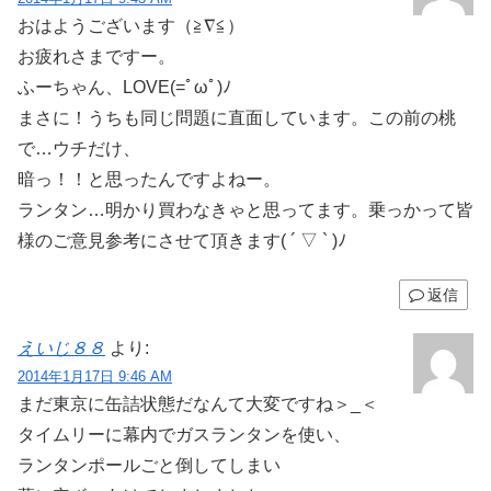
おはようございます（≧∇≦）
お疲れさまですー。
ふーちゃん、LOVE(=ﾟωﾟ)ﾉ
まさに！うちも同じ問題に直面しています。この前の桃
で…ウチだけ、
暗っ！！と思ったんですよねー。
ランタン…明かり買わなきゃと思ってます。乗っかって皆
様のご意見参考にさせて頂きます( ´ ▽ ` )ﾉ
返信
えいじ８８
より:
2014年1月17日 9:46 AM
まだ東京に缶詰状態だなんて大変ですね＞_＜
タイムリーに幕内でガスランタンを使い、
ランタンポールごと倒してしまい