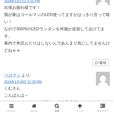
2014年1月17日 6:10 PM
出張お疲れ様です！
我が家はコールマンのLED使ってますがはっきり言って暗
い！
なので300均のLEDランタンを何個か追加して点けてま
す。
幕内で本読んだりはしないんであんまり気にしてませんけ
どねｗｗ
返信
ペロティ
より:
2014年1月18日 12:29 AM
くむさん
こんばんは～
そうなんですよん、結局すべて自己責任なんですよね。
でも、結局中でランタン使うのも、ストーブ使ってるから
メニュー
ホーム
検索
トップ
サイドバー