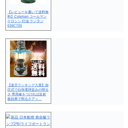
【レビューを書いて送料無
料】Coleman コールマン
ケロシン 灯油 ランタン
639C700
【楽天ランキング入賞】加
圧式で白熱電球並みの明る
さ 専用傘をつければ反射
板効果で明るさアッ…