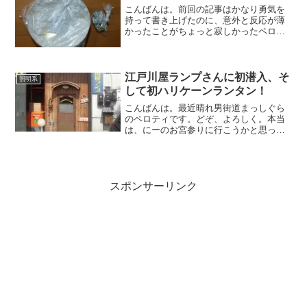
とですが、ママに帰るコー...
こんばんは。前回の記事はかなり勇気を
持って書き上げたのに、意外と反応が薄
かったことがちょっと寂しかったペロテ
ィです。どぞ、よろしく。いかんなー、
またちょっと間が開いてしまいました
ね。ま、いいか（よくない）さて、今週
もいくつか届いていたものが...
江戸川屋ランプさんに初潜入、そ
照明系
して初ハリケーンランタン！
こんばんは。最近晴れ男街道まっしぐら
のペロティです。どぞ、よろしく。本当
は、にーのお宮参りに行こうかと思って
たんですけど、諸事情により今週末の日
曜日にしようということになりました。
つーか、にーももう2ヶ月になるんですけ
どね。早いとこお宮参り...
スポンサーリンク