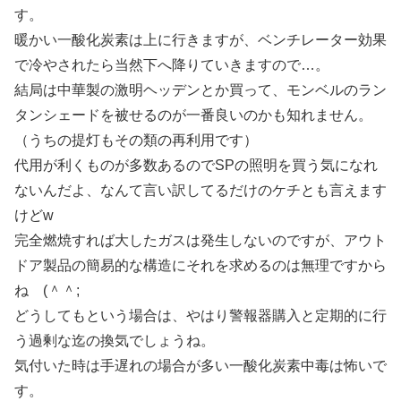
す。
暖かい一酸化炭素は上に行きますが、ベンチレーター効果
で冷やされたら当然下へ降りていきますので…。
結局は中華製の激明ヘッデンとか買って、モンベルのラン
タンシェードを被せるのが一番良いのかも知れません。
（うちの提灯もその類の再利用です）
代用が利くものが多数あるのでSPの照明を買う気になれ
ないんだよ、なんて言い訳してるだけのケチとも言えます
けどw
完全燃焼すれば大したガスは発生しないのですが、アウト
ドア製品の簡易的な構造にそれを求めるのは無理ですから
ね (＾＾;
どうしてもという場合は、やはり警報器購入と定期的に行
う過剰な迄の換気でしょうね。
気付いた時は手遅れの場合が多い一酸化炭素中毒は怖いで
す。