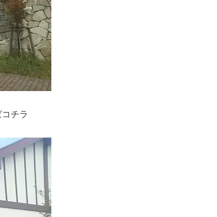
！
ばコチラ