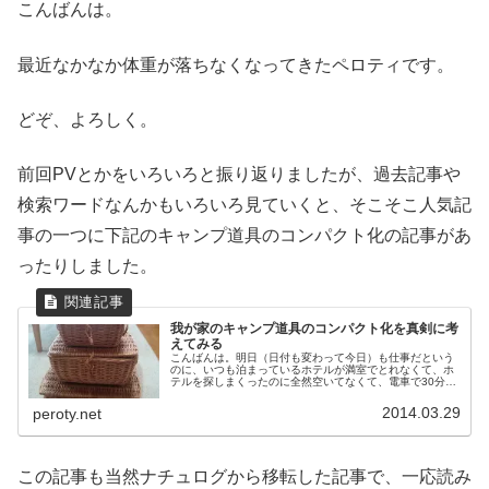
こんばんは。
最近なかなか体重が落ちなくなってきたペロティです。
どぞ、よろしく。
前回PVとかをいろいろと振り返りましたが、過去記事や
検索ワードなんかもいろいろ見ていくと、そこそこ人気記
事の一つに下記のキャンプ道具のコンパクト化の記事があ
ったりしました。
我が家のキャンプ道具のコンパクト化を真剣に考
えてみる
こんばんは。明日（日付も変わって今日）も仕事だという
のに、いつも泊まっているホテルが満室でとれなくて、ホ
テルを探しまくったのに全然空いてなくて、電車で30分も
かかるところのホテルがようやく取れて、終電で移動して
きたペロティです。どぞ、よろし...
2014.03.29
peroty.net
この記事も当然ナチュログから移転した記事で、一応読み