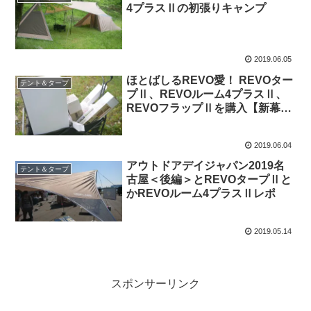
4プラスⅡの初張りキャンプ
2019.06.05
ほとばしるREVO愛！ REVOター
テント＆タープ
プⅡ、REVOルーム4プラスⅡ、
REVOフラップⅡを購入【新幕購
入】
2019.06.04
アウトドアデイジャパン2019名
テント＆タープ
古屋＜後編＞とREVOタープⅡと
かREVOルーム4プラスⅡレポ
2019.05.14
スポンサーリンク