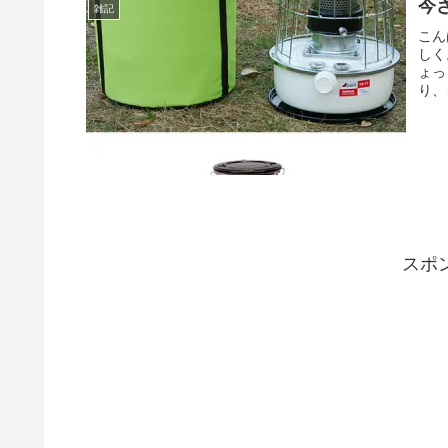
今
雑記
こん
しく
ょっ
り、
スポ