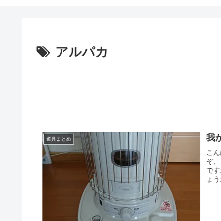
アルパカ
我
道具まとめ
こん
ぞ、
です
ょう