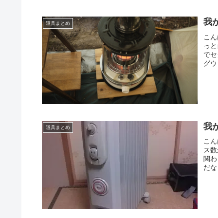
我
道具まとめ
こん
っと
でセ
グウ
我
道具まとめ
こん
ス数
関わ
だな