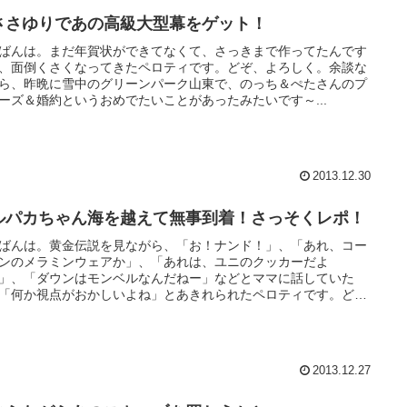
ささゆりであの高級大型幕をゲット！
ばんは。まだ年賀状ができてなくて、さっきまで作ってたんです
、面倒くさくなってきたペロティです。どぞ、よろしく。余談な
ら、昨晩に雪中のグリーンパーク山東で、のっち＆ぺたさんのプ
ーズ＆婚約というおめでたいことがあったみたいです～...
2013.12.30
ルパカちゃん海を越えて無事到着！さっそくレポ！
ばんは。黄金伝説を見ながら、「お！ナンド！」、「あれ、コー
ンのメラミンウェアか」、「あれは、ユニのクッカーだよ
」、「ダウンはモンベルなんだねー」などとママに話していた
「何か視点がおかしいよね」とあきれられたペロティです。ど
2013.12.27