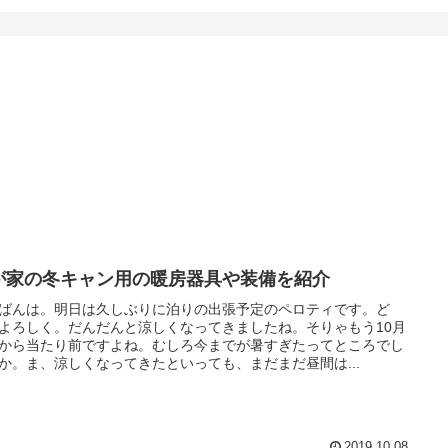
が家の冬キャン用の暖房器具や装備を紹介
ばんは。明日は久しぶりに泊りの出張予定のペロティです。ど
よろしく。だんだんと涼しくなってきましたね。そりゃもう10月
から当たり前ですよね。むしろ今までが暑すぎたってところでし
か。ま、涼しくなってきたといっても、まだまだ昼間は...
2019.10.08