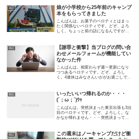
娘が小学校から25年前のキャンプ
雑記
本をもらってきました
こんばんは。お菓子のペロティとはまっ
たく関係ないペロティです。どぞ、よろ
しく。ちょっと前の話になるんですが、
長女のふー（当時小2）が3学期の終わり
ぐらいに学校から一冊の本を持って帰っ
てきました。何やら、担任の先生から
【謝罪と衝撃】当ブログの問い合
雑記
「キャンプする人ー」とい...
わせメールフォームが機能してい
なかった件
こんばんは。相変わらず週一更新になり
つつあるペロティです。どぞ、よろし
く。4連休はみなさんいかがお過ごしでし
たでしょうか。キャンプ行った人も多い
と思いますけど、新型コロナの影響でま
た自粛された方も多いかもしれません。
いったいいつ帰れるのか・・・
雑記
我が家は、前半に1泊だけ...
(´；ω；`)ｳｯ
こんばんは。突然決まった東京出張も3泊
目のペロティです。どぞ、よろしく。な
かなか帰れません・・・突然決まって、
着替えも持たずに東京出張にきて、もう3
泊目です。また、少なくともあと5泊はす
るであろうことが決まっています・・・
この週末はノーキャンプだけど衝
雑記
しかも休み無しでほ...