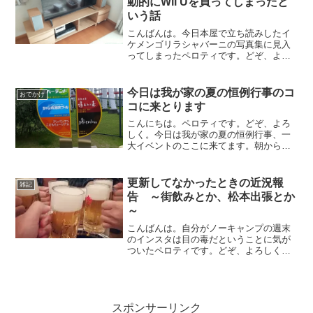
動的にWii Uを買ってしまったと
いう話
こんばんは。今日本屋で立ち読みしたイ
ケメンゴリラシャバーニの写真集に見入
ってしまったペロティです。どぞ、よろ
しく。3連休で、キャンプに行かれている
方も多いのでしょうか。私は、3連休の初
日が仕事で、今日・・・というか日付が
今日は我が家の夏の恒例行事のコ
おでかけ
変わってもう昨日です...
コに来とります
こんにちは。ペロティです。どぞ、よろ
しく。今日は我が家の夏の恒例行事、一
大イベントのここに来てます。朝からす
ごい人・・・今日はTOKAIサミットもあ
るんですね〜ファイナルなの！？（そん
な興味ないけど）朝はちょっと雨が降っ
更新してなかったときの近況報
雑記
たりして、怪しい天気...
告 ～街飲みとか、松本出張とか
～
こんばんは。自分がノーキャンプの週末
のインスタは目の毒だということに気が
ついたペロティです。どぞ、よろしく。
GO OUTとか楽しそうですねー、ホント
に。すみません、ちょっと更新サボって
おりました。3日か4日ぐらいでしょう
か。いや、これぐらい...
スポンサーリンク