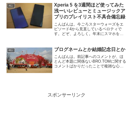
掛け回されて死にそうになるという夢を
Xperia 5 を3週間ほど使ってみた
雑記
見ました。ペロティです。...
浅ーいレビューとミュージックア
プリのプレイリスト不具合備忘録
こんばんは。今ごろスターウォーズをエ
ピソード4から見直しているペロティで
す。どぞ、よろしく。年末にスマホを機
種変更年末にスマホを機種変更しまし
た。ということで、今回もキャンプにま
ったく関係ない、スマホのことを書こう
ブログネームとか結婚記念日とか
雑記
と思います。すみません、興...
こんばんは。前記事へのコメントが、ほ
とんど本題に関係ないBRO.TOMに関する
コメントばかりだったことで複雑な心境
のペロティです。どぞ、よろしく。い
や、これこそが当ブログの真骨頂とでも
いうべきでしょうかｗさて、今日はまず
「ペロティ」というブ...
スポンサーリンク