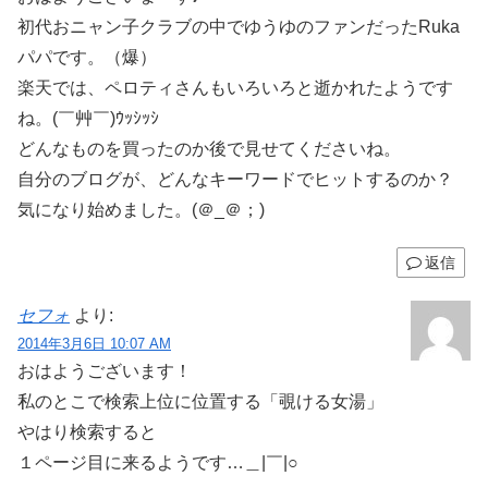
初代おニャン子クラブの中でゆうゆのファンだったRuka
パパです。（爆）
楽天では、ペロティさんもいろいろと逝かれたようです
ね。(￣艸￣)ｳｯｼｯｼ
どんなものを買ったのか後で見せてくださいね。
自分のブログが、どんなキーワードでヒットするのか？
気になり始めました。(＠_＠；)
返信
セフォ
より:
2014年3月6日 10:07 AM
おはようございます！
私のとこで検索上位に位置する「覗ける女湯」
やはり検索すると
１ページ目に来るようです…＿|￣|○