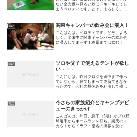
ない全力坂を見ると妙にドキドキしてし
まうペロティです。どぞ、よろしく。東
海地方では全力坂やってないんですよね
ーさて、珍しく連日の更新です。、まだ
出張中ですけどねー忙しいのは忙しいで
関東キャンパーの飲み会に潜入！
雑記
すけど、最近は徹夜までは...
こんばんは。ペロティです。どぞ、よろ
しく。出張中に関東キャンパーの飲み会
に潜入してまーす！終電までは飲む！
ソロや父子で使えるテントが欲し
雑記
い・・・
こんにちは。昨日ブログを途中まで作っ
ていながら、寝てしまって更新できなか
ったので、会社の昼休みを利用して残り
を仕上げて更新しているペロティです。
どぞ、よろしく。最近、ソロ用に使える
テントが欲しくて、ネットを徘徊したり
今さらの家族紹介とキャンプデビ
雑記
しております。と言っても...
ューのきっかけ
こんばんは。昨日、息子（5歳）がプロ野
球選手からホームランを打ち、楽天のス
カウトからドラフト指名の挨拶を受け
て、私はなぜかチョコレートまみれのカ
ブトムシに殺虫剤をかけたところ、追い