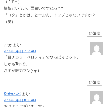
（＾∇＾）
解析というか、面白いですねっ ^ ^
『コク』とかは、とーぶん、トップじゃないですか？
（笑）
返信
ロカ
より:
2014年3月6日 7:57 AM
「目ヂカラ ペロティ」でやっぱりヒット。
しかもTopで。
さすが眼力マン(･д･)
返信
Rukaパパ
より:
2014年3月6日 8:55 AM
おはようございまーす♪