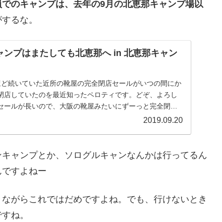
員でのキャンプは、去年の9月の北恵那キャンプ場以
がするな。
ャンプはまたしても北恵那へ in 北恵那キャン
ほど続いていた近所の靴屋の完全閉店セールがいつの間にか
閉店していたのを最近知ったペロティです。どぞ、よろし
セールが長いので、大阪の靴屋みたいにずーっと完全閉店
..
2019.09.20
ンキャンプとか、ソログルキャンなんかは行ってるん
んですよねー
きながらこれではだめですよね。でも、行けないとき
ですね。