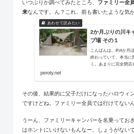
いつぶりか調べてみたところ、
ファミリー全
来
なんです。ん？これ、前も書いたような気
2か月ぶりの川キ
プ場 その１
こんばんは。約4か月
終わっていて、本当に
く。あまりに完全閉店
セールが続くのかとか思.
peroty.net
その後、結果的に父子だけになったハロウィ
ですけどね。ファミリー全員では行けてない
うーん、ファミリーキャンパーを名乗ってお
はホントにいけないもんなー。しょうがない