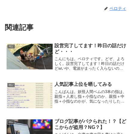
ペロティ
関連記事
設営完了してます！昨日の話だけ
雑記
ど・・・
こんにちは。ペロティです。どぞ、よろ
しく。設営完了してます！昨日の話だけ
どwいや、電波がまったく入らないの
で。。。ということで、近所のお風呂に
来たついでに更新します。なんか、天気
もビミョーだけど、SWって雨予報だった
人気記事上位を晒してみる
雑記
っけ？電波が入らないと天...
こんばんは。妖怪人間ベムの3本の指は、
親指＋人差し指＋小指なのか、親指＋中
指＋小指なのかが、気になったりしたこ
とがあったなと思い返していたペロティ
です。どぞ、よろしく。むしろ意表をつ
いて、小指と思ってる指が薬指だったり
して！！（どーでもいい...
ブログ記事がパクられた！？【ど
雑記
こからが盗用？NG？】