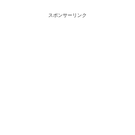
が空いてしまいました。アキネイターの
ネタはインスタにもアップしましたね。
世間的にはもうGWに入って...
スポンサーリンク