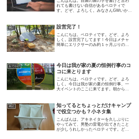
こんばんは。自粛の粛の字を書けと言わ
れても書けない自信があるペロティで
す。どぞ、よろしく。みなさんGWいかが
お過ごしでしょうか。みなさんもそうだ
と思いますが、我が家もおとなしくSTAY
HOMEしてますよ。たまたまお花見がで
設営完了！
雑記
きるキャンプ場紹...
こんにちは。ペロティです。どぞ、よろ
しく。設営完了してます！今日はメチャ
簡単にエリクサーのみ約１ヶ月ぶりのキ
ャンプですー燻されまくりますわー楽し
みますよ！
今日は我が家の夏の恒例行事のコ
おでかけ
コに来とります
こんにちは。ペロティです。どぞ、よろ
しく。今日は我が家の夏の恒例行事、一
大イベントのここに来てます。朝からす
ごい人・・・今日はTOKAIサミットもあ
るんですね〜ファイナルなの！？（そん
な興味ないけど）朝はちょっと雨が降っ
知ってるとちょっとだけキャンプ
雑記
たりして、怪しい天気...
で役立つかも？小ネタ集
こんばんは。アキネイターを久しぶりに
やってみて、男塾の雷電が出てきたこと
が少しうれしかったペロティです。ど
ぞ、よろしく。すみません、ちょっと間