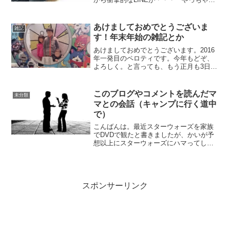
たー！電信棒に車擦っちゃった！」との
こと。そして、画像が・・・お、おおう
ぅ・・・、マジか・・・けっこうイッち
あけましておめでとうございま
雑記
まってるじゃねーか・...
す！年末年始の雑記とか
あけましておめでとうございます。2016
年一発目のペロティです。今年もどぞ、
よろしく。と言っても、もう正月も3日が
過ぎてしまいましたが、みなさんいかが
お過ごしでしょうか。私は、典型的な寝
正月を満喫しておりますｗ本当は年越し
このブログやコメントを読んだマ
未分類
キャンプとか行って...
マとの会話（キャンプに行く道中
で）
こんばんは。最近スターウォーズを家族
でDVDで観たと書きましたが、かいが予
想以上にスターウォーズにハマってしま
ってめんどくさいなーと思ってるペロテ
ィです。どぞ、よろしく。いやー、キャ
ンプに行く道中で観るDVDの意見も合わ
なくてめんどくさかっ...
スポンサーリンク