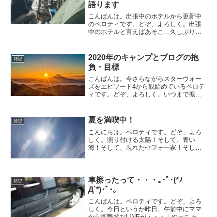
語ります
こんばんは。出張中のホテルから更新中
のペロティです。どぞ、よろしく。出張
中のホテルと言えばあそこ…久しぶりに
出張先のホテルでの更新です。以前はよ
くこういうこともやってたなー。
WordPressになってブログ更新意欲が戻
2020年のキャンプとブログの抱
雑記
ってきて、ちょっと以前...
負・目標
こんばんは。今さらながらスターウォー
ズをエピソード4から観始めているペロテ
ィです。どぞ、よろしく。いつまで振り
返りだ、抱負だの年末年始記事を続ける
んだと怒られそうですが、一応今年の抱
負、目標なんかを書いておこうかなと思
夏を満喫中！
雑記
います。キャンプについ...
こんにちは。ペロティです。どぞ、よろ
しく。照り付ける太陽！そして、青い
海！そして、現れたセフォ一家！そし
て、どすっぴんで焦るママ！夏だなぁw
車擦ったって・・・｡･ﾟ･(*ﾉ
雑記
Д`*)･ﾟ･。
こんばんは。ペロティです。どぞ、よろ
しく。今日というか昨日、午前中にママ
から衝撃的なLINEが・・・「やっちゃっ