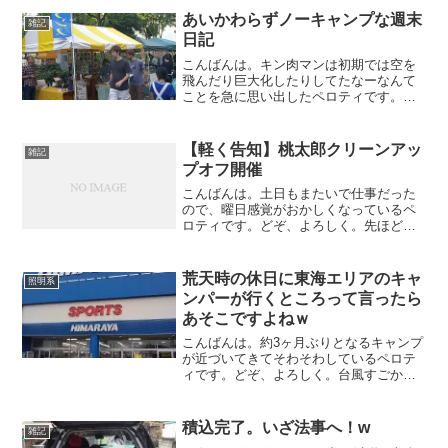
インの伝説上の人物なんですね。てっき
あいかわらずノーキャンプな週末
雑記
り、昔の俳優かと思ってま...
日記
こんばんは。キン肉マンは初期では空を
飛んだり巨大化したりしてたなーなんて
ことを急に思い出したペロティです。ど
ぞ、よろしく。昨日も書きましたが、今
週末もノーキャンプでした。土曜日の昨
日は仕事だったんですが、仕事終わりに
【軽く告知】桃太郎クリーンアッ
雑記
ちょこっと名古屋まつり開...
プオフ開催
こんばんは。土日もまたいで仕事だった
ので、曜日感覚がおかしくなっているペ
ロティです。どぞ、よろしく。先ほど、
出張からは無事帰ってきました。で、帰
ってきて早々ですが、軽く告知です。4月
25日～26日に、グリッチさん主催で、桃
荒天時の休日に東海エリアのキャ
照明系
太郎公園クリーンア...
ンパーが行くところって言ったら
あそこですよねｗ
こんばんは。約3ヶ月ぶりとなるキャンプ
が近づいてきてそわそわしているペロテ
ィです。どぞ、よろしく。台風すごかっ
たですね～ みなさんのところは大丈夫
だったでしょうか？我が家のエリアも風
と雨がすごかったです。さすがにこの天
積込完了。いざ法事へ！w
雑記
気ではキャンプは行けま...