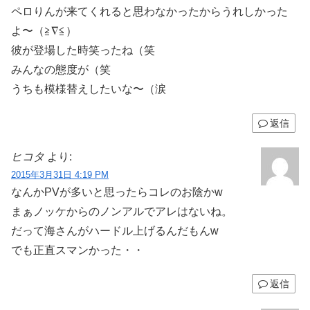
ペロりんが来てくれると思わなかったからうれしかった
よ〜（≧∇≦）
彼が登場した時笑ったね（笑
みんなの態度が（笑
うちも模様替えしたいな〜（涙
返信
ヒコタ
より:
2015年3月31日 4:19 PM
なんかPVが多いと思ったらコレのお陰かw
まぁノッケからのノンアルでアレはないね。
だって海さんがハードル上げるんだもんw
でも正直スマンかった・・
返信