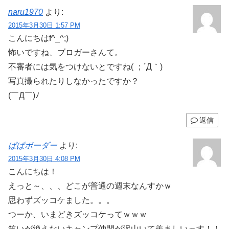
naru1970
より:
2015年3月30日 1:57 PM
こんにちはf^_^;)
怖いですね、ブロガーさんて。
不審者には気をつけないとですね( ；´Д｀)
写真撮られたりしなかったですか？
(￣Д￣)ﾉ
返信
ぱぱボーダー
より:
2015年3月30日 4:08 PM
こんにちは！
えっと～、、、どこが普通の週末なんすかｗ
思わずズッコケました。。。
つーか、いまどきズッコケってｗｗｗ
笑いが絶えないキャンプ仲間が沢山いて羨ましいっす！！