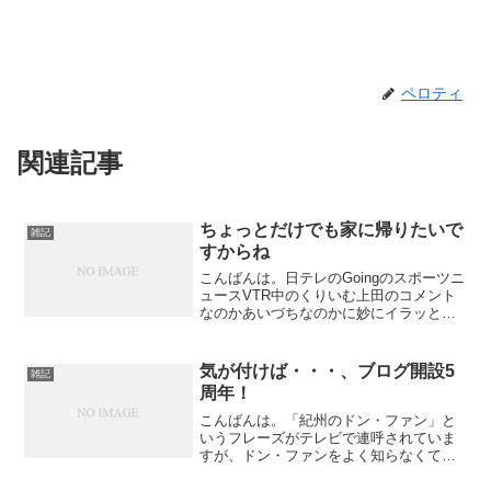
ペロティ
関連記事
ちょっとだけでも家に帰りたいで
雑記
すからね
こんばんは。日テレのGoingのスポーツニ
ュースVTR中のくりいむ上田のコメント
なのかあいづちなのかに妙にイラッとし
てしまうペロティです。どぞ、よろし
く。どれだけの人が共感してもらえるの
かわかりませんが、VTRは何かしゃべら
気が付けば・・・、ブログ開設5
雑記
なきゃいけないっ...
周年！
こんばんは。「紀州のドン・ファン」と
いうフレーズがテレビで連呼されていま
すが、ドン・ファンをよく知らなくてあ
まりピンと来ていないペロティです。ど
ぞ、よろしく。ドン・ファンって、スペ