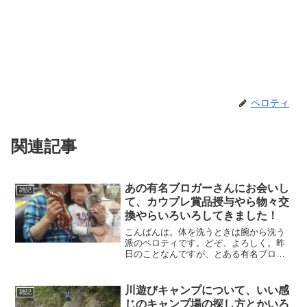
ペロティ
関連記事
あの有名ブロガーさんにお会いし
雑記
て、カウプレ賞品授与やら物々交
換やらいろいろしてきました！
こんばんは。体を洗うときは腕から洗う
派のペロティです。どぞ、よろしく。昨
日のことなんですが、とある有名ブロガ
ーさんから、連絡をいただきました。
「まだ仕事？」昨日は会社行事があっ
て、連絡いただいたときはそれに参加中
川遊びキャンプについて、いい感
雑記
でしたが、終わってからすぐに...
じのキャンプ場の探し方とかいろ