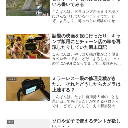
いろ書いてみる
こんばんは。ドラゴンズのあまりの弱さ
にげんなりしているペロティです。ど
ぞ、よろしく。薄っぺらい経験のくせに
ペロティが川遊びについて語ります昨日
の記事で、夏キャンプの楽しみ方みたい
なのを書いたりしました。で、楽しみ方
話題の映画を観に行ったり、キャ
雑記
の筆頭に挙げたのが、川遊び...
ンプ飯用にとチェーン店の味を再
現したりしていた週末日記
こんばんは。やっぱり揚げ物がよく似合
うペロティです。どぞ、よろしく。いつ
の間にか9月になってまして、夏休みも終
わりですね。この週末は、本当はキャン
プでも行こうと思ってたんですが、天気
がイマイチだったのでやめました。代わ
ミラーレス一眼の修理見積がき
小物系
りに、昨日は1日で映画...
た… それとどうしたらカメラは
上達する？
こんばんは。たまに新加勢大周のことを
思い出してあげることができるペロティ
です。どぞ、よろしく。え？新加勢大周
を知らない？坂本一生ですよ！あ、かず
おじゃなくていっせいね。あ、やっぱり
知らない？ふーん、ま、いいや。LUMIX
ソロや父子で使えるテントが欲し
雑記
GX7MK2の修理...
い・・・