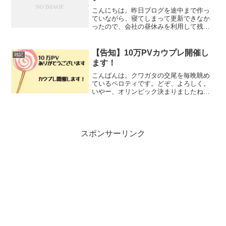
こんにちは。昨日ブログを途中まで作っ
ていながら、寝てしまって更新できなか
ったので、会社の昼休みを利用して残り
を仕上げて更新しているペロティです。
どぞ、よろしく。最近、ソロ用に使える
テントが欲しくて、ネットを徘徊したり
【告知】10万PVカウプレ開催し
雑記
しております。と言っても...
ます！
こんばんは。クワガタの交尾を毎晩眺め
ているペロティです。どぞ、よろしく。
いやー、オリンピック決まりましたね
～、東京に。よかったですね～7年後とな
ると、私ももう40代・・・。でも楽しみ
ですね！さて、今日は、大変お待たせし
ておりましたが、ようや...
スポンサーリンク