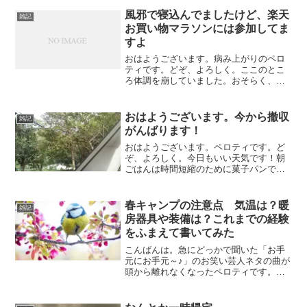
風邪で寝込んでましたけど、楽天
雑記
お買い物マラソンには参加してま
すよ
おはようございます。病み上がりのペロ
ティです。どぞ、よろしく。ここのとこ
ろ体調を崩していました。おそらく、連
休なのにキャンプに行かなかった罰が当
たったのだろうと。いやね、連休前から
なんか体調がおかしいなとは思ってたん
おはようございます。今から撤収
雑記
ですよ。最初は、連休前に...
がんばります！
おはようございます。ペロティです。ど
ぞ、よろしく。今日もいい天気です！朝
ごはんは時間短縮のために菓子パンですw
さーて、撤収がんばりましょうかね〜
春キャンプの注意点 気温は？暖
雑記
房器具や装備は？これまでの経験
をふまえて書いてみた
こんばんは。急にどっかで聞いた「お手
元にお手元～♪」のお笑い芸人ネタの曲が
頭から離れなくなったペロティです。ど
ぞ、よろしく。最近めっきりキャンプネ
タが減ってきてますので、キャンプブロ
グだと忘れられるといけないので、何と