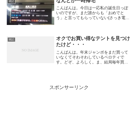
なんとか一時帰宅
雑記
か振り絞ってキャンプネ...
こんばんは。今日は一応私の誕生日っぽ
いのですが、まだ誰からも「おめでと
う」と言ってもらっていない(さっき電話
で話をしたママからも！)ペロティです
(´；ω；｀)ﾌﾞﾜｯどぞ、よろしく。なんと
か、一時帰宅の許可が出たので、名古屋
行き最終のひかり...
オクでお買い得なテントを見つけ
雑記
たけど・・・
こんばんは。年末ジャンボをまだ買って
いなくてそわそわしているペロティで
す。どぞ、よろしく。ま、結局毎年買わ
ないんですけどね・・・ｗヤフオクを見
てたら、とあるテントで、けっこうお買
い得な即決価格が設定されているものが
あり、ご意見番の海パパさん...
スポンサーリンク