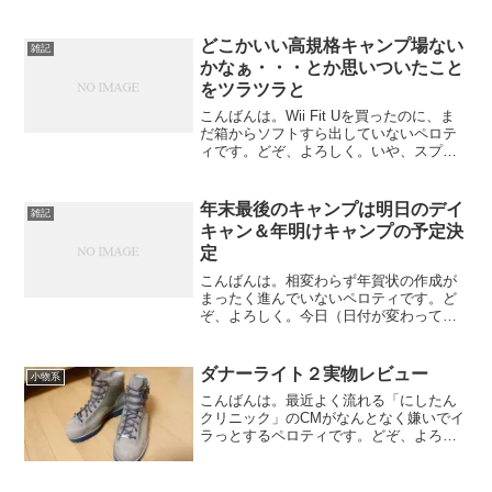
も街飲み中です！ま、関東の飲み会は私
も参加したけどｗビアガーデン最高！
どこかいい高規格キャンプ場ない
雑記
かなぁ・・・とか思いついたこと
をツラツラと
こんばんは。Wii Fit Uを買ったのに、ま
だ箱からソフトすら出していないペロテ
ィです。どぞ、よろしく。いや、スプラ
トゥーンが面白すぎてｗ今日は名古屋で
も雪が降りましたね。朝はけっこう積も
っていて、子供たちは朝早くから外に出
年末最後のキャンプは明日のデイ
雑記
て雪と戯れてま...
キャン＆年明けキャンプの予定決
定
こんばんは。相変わらず年賀状の作成が
まったく進んでいないペロティです。ど
ぞ、よろしく。今日（日付が変わって昨
日）が仕事納めだったという方も多いん
じゃないでしょうか。私も今日が仕事納
めでした。そして明日から怒涛の9連休！
ダナーライト２実物レビュー
小物系
これは、どこかキャンプ...
こんばんは。最近よく流れる「にしたん
クリニック」のCMがなんとなく嫌いでイ
ラっとするペロティです。どぞ、よろし
く。前回はダナーライト１，２，３の違
いなどを紹介前回ダナーライト2をゲット
した経緯とダナーライト１，２，３の違