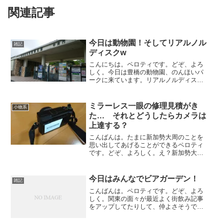
関連記事
今日は動物園！そしてリアルノル
雑記
ディスクw
こんにちは。ペロティです。どぞ、よろ
しく。今日は豊橋の動物園、のんほいパ
ークに来ています。リアルノルディスクw
大迫力！そしてリアルチャムス？w天気は
イマイチだけど、逆に暑すぎなくてちょ
うどいい感じです。なんか、キャンプ以
ミラーレス一眼の修理見積がき
小物系
外の外出って久しぶり...
た… それとどうしたらカメラは
上達する？
こんばんは。たまに新加勢大周のことを
思い出してあげることができるペロティ
です。どぞ、よろしく。え？新加勢大周
を知らない？坂本一生ですよ！あ、かず
おじゃなくていっせいね。あ、やっぱり
知らない？ふーん、ま、いいや。LUMIX
今日はみんなでビアガーデン！
雑記
GX7MK2の修理...
こんばんは。ペロティです。どぞ、よろ
しく。関東の面々が最近よく街飲み記事
をアップしてたりして、仲よさそうで楽
しそうなので、対抗して東海メンバーで