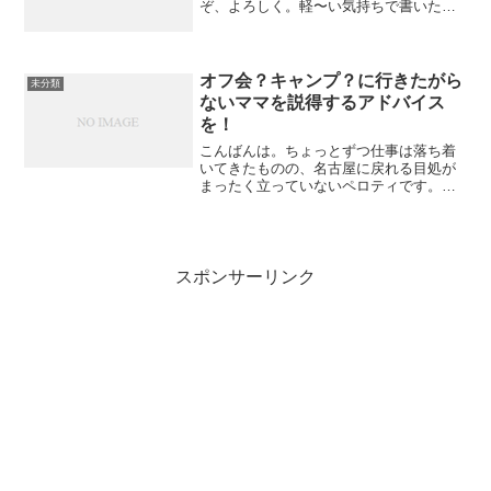
ぞ、よろしく。軽〜い気持ちで書いた昨
日の記事に予想外にたくさんの、しかも
濃い〜コメントをいただいて、若干恐縮
気味ですwいやしかし、みなさん、たくさ
んのコメントありがとうご...
オフ会？キャンプ？に行きたがら
未分類
ないママを説得するアドバイス
を！
こんばんは。ちょっとずつ仕事は落ち着
いてきたものの、名古屋に戻れる目処が
まったく立っていないペロティです。ど
ぞ、よろしく。今日は、比較的仕事が早
く終わったので、ママに電話をしまし
た。いつも仕事が終わるのが遅いので、
仕事が終わった頃は寝てしま...
スポンサーリンク