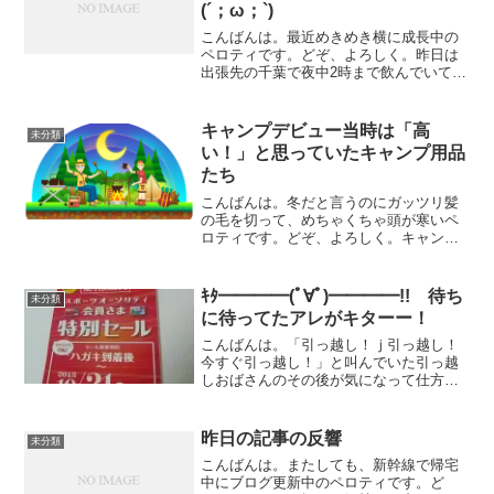
(´；ω；`)
こんばんは。最近めきめき横に成長中の
ペロティです。どぞ、よろしく。昨日は
出張先の千葉で夜中2時まで飲んでいて、
ブログの更新ができませんでした。今日
は出張からは帰ってきたのですが、仕事
がバタバタと忙しく、終わった後も結局
キャンプデビュー当時は「高
未分類
終電まで飲みに行ってま...
い！」と思っていたキャンプ用品
たち
こんばんは。冬だと言うのにガッツリ髪
の毛を切って、めちゃくちゃ頭が寒いペ
ロティです。どぞ、よろしく。キャンプ
用品は高い！？キャンプ用品って高いで
すよね。ホント、なんでこんなにするん
だろうって思っちゃいます。特にキャン
ｷﾀ━━━━(ﾟ∀ﾟ)━━━━!! 待ち
未分類
プデビュー当初はそう思う...
に待ってたアレがキターー！
こんばんは。「引っ越し！ｊ引っ越し！
今すぐ引っ越し！」と叫んでいた引っ越
しおばさんのその後が気になって仕方が
ないペロティです。どぞ、よろしく。今
日、家に帰ってみたら、待ちに待った、
アレが･･･アレが届いてましたぁぁぁ！そ
昨日の記事の反響
未分類
うです！スポーツオー...
こんばんは。またしても、新幹線で帰宅
中にブログ更新中のペロティです。ど