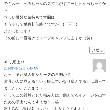
でもね〜、ぺろちゃんの気持ちがすこーしわかっちゃうか
ら
ちょい微妙な気持ちです囧rz
もう少しで単身赴任終了ですかー(￣▽￣)
よかったっす！
その前に一度若洲でスーツキャンプしますか（笑）
返信
キミ兄
より:
2014年4月12日 7:45 AM
おっ、また擬人化シリーズの再開か？
道具が人に見えるという時点でかなり病んでるとは思って
ましたが、ここまで・・・
そしてこの雑然とした積み方は、病んでるイメージを出す
ための演出なんですよね？（笑）
私もGW、待ち遠しいです。もうすぐですよ！！