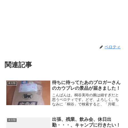
ペロティ
関連記事
待ちに待ってたあのブロガーさん
未分類
のカウプレの景品が届きました！
こんばんは。桐谷美玲の腕は細すぎだと
思うペロティです。どぞ、よろしく。ち
なみに「桐谷」で検索すると、「月曜日
から夜ふかし」で有名になった投資家の
桐谷さんの方が上位に出てきます（豆知
識）ｗそろそろひるがののレポを始めよ
出張、残業、飲み会、休日出
未分類
うかなぁと思っていたんで...
勤・・・、キャンプに行きたい！