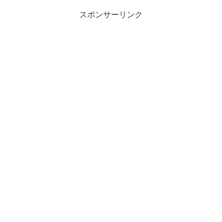
ろ、ポチったも...
スポンサーリンク