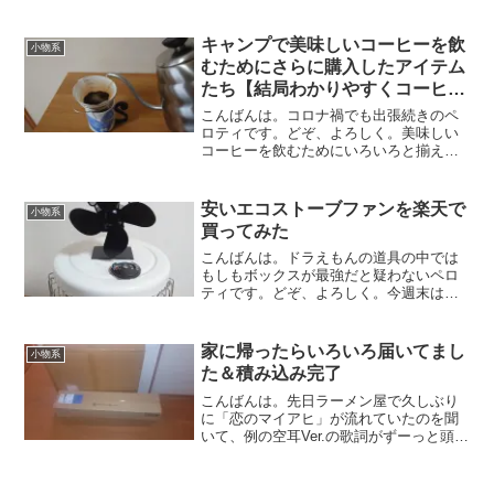
東地方は寒そうですね。雪も降るとのこ
とで、新幹線が止まってしまう前に帰り
たいですね。さて、昨日ち...
キャンプで美味しいコーヒーを飲
小物系
むためにさらに購入したアイテム
たち【結局わかりやすくコーヒー
沼にハマる】
こんばんは。コロナ禍でも出張続きのペ
ロティです。どぞ、よろしく。美味しい
コーヒーを飲むためにいろいろと揃えて
ました先日、美味しいコーヒーを飲みた
くていろんな道具を購入したという記事
を書きました。そこで、ユニフレームの
安いエコストーブファンを楽天で
小物系
コーヒーサーバーやコーヒ...
買ってみた
こんばんは。ドラえもんの道具の中では
もしもボックスが最強だと疑わないペロ
ティです。どぞ、よろしく。今週末はフ
ァミリー冬キャンプ今週末久しぶりのフ
ァミリーキャンプでワクワクしてます。
かなり久々なんですよねーいつぶりか調
家に帰ったらいろいろ届いてまし
小物系
べてみたところ、ファミリ...
た＆積み込み完了
こんばんは。先日ラーメン屋で久しぶり
に「恋のマイアヒ」が流れていたのを聞
いて、例の空耳Ver.の歌詞がずーっと頭の
中に流れているペロティです。どぞ、よ
ろしく。飲ま飲まイェイ♪ 飲ま飲ま飲ま
イェイ♪さて、週一の釈放で帰宅したとこ