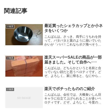
関連記事
最近買ったシェラカップとか小ネ
小物系
タをいくつか
こんばんは。さっき、両手にうちわを持
って、バタバタと翼のように扇いでいた
かいが「パパ！これならボク飛べそうな
気がするよ！」と張り切っていっている
のを、生温かい目で見守ってあげていた
ペロティです。どぞ、よろしく。もう2年
楽天スーパーSALEの商品が一部
小物系
生なんですけどね・・・...
届きました。そして自作へ･･･
こんばんは。どちらかというと名前と合
っていない顔だと思うペロティです。ど
ぞ、よろしく。家に帰ると、なにやらで
かい荷物が・・・どうやら、先日、楽天
スーパーSALEでポチった商品の一部が届
いたようです。このでかいのが何かとい
楽天でポチったもののご紹介
小物系
うのは、ちょっと置い...
こんばんは。会社では、大概食いしん坊
キャラに仕立て上げられることが多いペ
ロティです。どぞ、よろしく。今度の土
日はなんとか休めそうです～土曜日は関