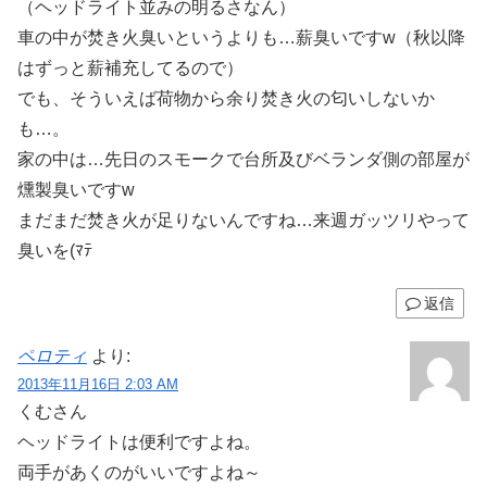
（ヘッドライト並みの明るさなん）
車の中が焚き火臭いというよりも…薪臭いですw（秋以降
はずっと薪補充してるので）
でも、そういえば荷物から余り焚き火の匂いしないか
も…。
家の中は…先日のスモークで台所及びベランダ側の部屋が
燻製臭いですw
まだまだ焚き火が足りないんですね…来週ガッツリやって
臭いを(ﾏﾃ
返信
ペロティ
より:
2013年11月16日 2:03 AM
くむさん
ヘッドライトは便利ですよね。
両手があくのがいいですよね～