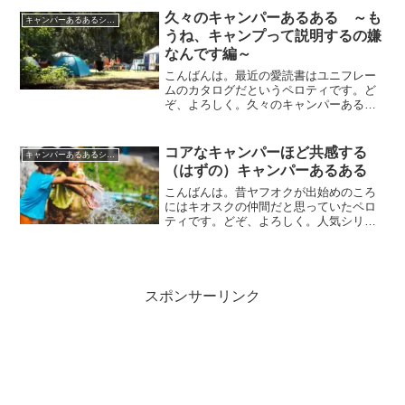
プ行かれている人も多いんでしょうね。
久々のキャンパーあるある ～も
キャンパーあるあるシリーズ
カレンダー通りの休みの...
うね、キャンプって説明するの嫌
なんです編～
こんばんは。最近の愛読書はユニフレー
ムのカタログだというペロティです。ど
ぞ、よろしく。久々のキャンパーあるあ
るシリーズです久々のキャンパーあるあ
るシリーズです。過去のキャンパーある
あるシリーズはこちらからどうぞーえ
コアなキャンパーほど共感する
キャンパーあるあるシリーズ
え、ご覧の通り毎回微妙な仕...
（はずの）キャンパーあるある
こんばんは。昔ヤフオクが出始めのころ
にはキオスクの仲間だと思っていたペロ
ティです。どぞ、よろしく。人気シリー
ズのキャンパーあるあるシリーズ果たし
て人気シリーズなのか、単なるペロティ
のヒマつぶしなのかはよくわかりません
が、とりあえずシリーズ化...
スポンサーリンク