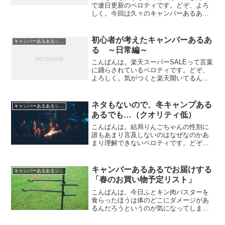
で連日更新のペロティです。どぞ、よろ
しく。今回は久々のキャンパーあるある
シリーズです。ま、シリーズと言って
も、覚えている方もほとんどいないと思
いますけど。今回は、キャンプをしない
初心者が考えたキャンパーあるあ
キャンパーあるあるシリーズ
方、いわゆる一般の方という...
る ～日常編～
こんばんは。楽天スーパーSALEって言葉
に踊らされているペロティです。どぞ、
よろしく。気がつくと楽天開いてるんで
すよね。ま、もう何も買わないと思いま
すけど。今日は、大好評？のキャンパー
あるあるシリーズ第2弾です。私が勝手に
ネタもないので、冬キャンプある
キャンパーあるあるシリーズ
考えたあるあるなの...
あるでも…（クオリティ低）
こんばんは。結局りんごちゃんの性別に
誰もあまり言及しないのはなぜなのかあ
まり理解できないペロティです。どぞ、
よろしく。気が付いたらクリスマスです
ね。みなさんいかがお過ごしでしょう
か、我が家は一足早く先週末にクリスマ
キャンパーあるあるでお届けする
キャンパーあるあるシリーズ
スパーティをして、サンタさ...
「春のお買い物予定リスト」
こんばんは。今日ふとキン肉バスターを
食らったほうは体のどこにダメージがあ
るんだろうというのが気になってしまっ
たペロティです。どぞ、よろしく。いよ
いよGWが始まりましたね。すでにキャン