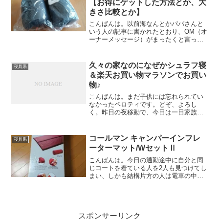
【お得にゲットした方法とか、大
きさ比較とか】
こんばんは。以前海なんとかパパさんと
いう人の記事に書かれたとおり、OM（オ
ーナーメッセージ）がまったくと言って
いいほど来ないペロティです。どぞ、よ
ろしく。もうね、OM壊れてんじゃないで
すかね？ｗ ま、そんな頻繁にもらうも
久々の家なのになぜかシュラフ寝
寝具系
のでもないと思います...
＆楽天お買い物マラソンでお買い
物♪
こんばんは。まだ子供には忘れられてい
なかったペロティです。どぞ、よろし
く。昨日の夜移動で、今日は一日家族と
過ごした後、先ほど東京行き最終ののぞ
みに乗って、東京に舞い戻ってまいりま
した。1日だけだと、ちょっとあわただし
コールマン キャンパーインフレ
寝具系
いですね。だけど、帰って...
ーターマット/WセットⅡ
こんばんは。今日の通勤途中に自分と同
じコートを着ている人を2人も見つけてし
まい、しかも結構片方の人は電車の中や
ら歩いているときとかやらけっこう近く
にいて、なんとなく気まずい思いをして
しまったペロティです。どぞ、よろし
く。2年前に買ったコート...
スポンサーリンク