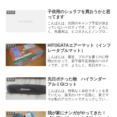
子供用のシュラフを買おうかと思
寝具系
ってます
こんばんは。次回のキャンプ予定が決ま
っていないペロティです。どぞ、よろし
く。先週末は、ヒコタさんとノンブロの
庄太郎さんと一緒にキャンプしてまし
た。場所的にはそんなに寒くないところ
のはずだったんですが、寒かったですね
HITOGATAエアーマット（インフ
寝具系
～土曜日の昼間なんかは、雪...
レータブルマット）
こんばんは。最近、ブログを書くのに時
間がかかって、若干寝不足気味のペロテ
ィです。どぞ、よろしく。先日ポチった
と言っていたインフレータブルマットが
届きました！結局どのインフレータブル
マットにしたかというと・・・（って、
先日ポチった物 ハイランダー
寝具系
引っ張ってるけど）（タイ...
アルミGIコット
こんばんは。何気なく会社でネットを見
ていたら、楽天のバナー広告に、家でマ
マが私のアカウントでチェックしていた
であろう、女性物の下着とかの広告がた
くさん出てきてちょっと赤面してしまっ
たペロティです。どぞ、よろしく。先週
我が家にナンガがやってきた！
寝具系
の話になりますが、ポチっ...