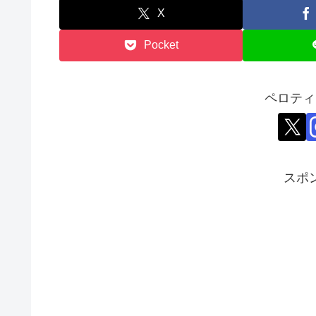
X
Pocket
ペロティ
スポ