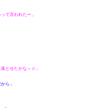
るって言われたー」
も落とせたかな～☆」
だから」