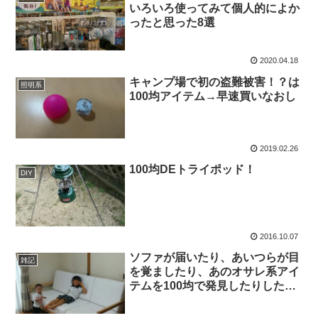
いろいろ使ってみて個人的によか
ったと思った8選
2020.04.18
キャンプ場で初の盗難被害！？は
照明系
100均アイテム→早速買いなおし
2019.02.26
100均DEトライポッド！
DIY
2016.10.07
ソファが届いたり、あいつらが目
雑記
を覚ましたり、あのオサレ系アイ
テムを100均で発見したりしたと
いう話