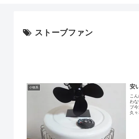
ストーブファン
安
小物系
こん
わな
プ今
久々