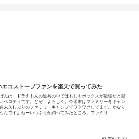
いエコストーブファンを楽天で買ってみた
ばんは。ドラえもんの道具の中ではもしもボックスが最強だと疑
いペロティです。どぞ、よろしく。今週末はファミリー冬キャン
週末久しぶりのファミリーキャンプでワクワクしてます。かなり
なんですよねーいつぶりか調べてみたところ、ファミリ...
2020.01.29