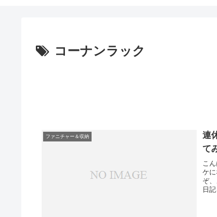
コーナンラック
連
ファニチャー＆収納
て
こん
ケに
ぞ、
日記