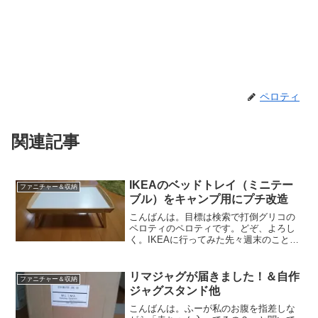
ペロティ
関連記事
IKEAのベッドトレイ（ミニテー
ファニチャー＆収納
ブル）をキャンプ用にプチ改造
こんばんは。目標は検索で打倒グリコの
ペロティのペロティです。どぞ、よろし
く。IKEAに行ってみた先々週末のことに
なりますが、久しぶりにIKEAに行ってき
ました。特に大物を買うわけでもなかっ
たんですけど、小物をいくつか購入。定
リマジャグが届きました！＆自作
ファニチャー＆収納
番品のベッドトレ...
ジャグスタンド他
こんばんは。ふーが私のお腹を指差しな