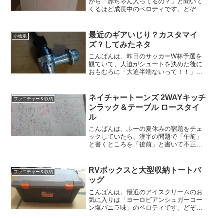
がら「赤ちゃん入ってるの？」と聞いて
くるほど成長中のペロティです。どぞ、
よろしく。赤ちゃんが入ってるのはママ
のお腹です！ｗさて、今日待っていたリ
マのステンレスジャグが届きました！思
最近のギアいじり？カスタマイ
小物系
ってたよりも届くの早かっ...
ズ？してみたネタ
こんばんは。昨日のサッカーW杯予選を
観ていて、大迫がシュートを決めた後に
おもむろに「大迫半端ないって！！」の
動画が観たくなって、検索してYoutubeで
観て、笑ってしまったペロティです。ど
ぞ、よろしく。「大迫半端ないっ
ネイチャートーンズ 2WAYキッチ
ファニチャー＆収納
て！！」っていうのを知...
ンラック＆テーブル ロースタイ
ル
こんばんは。ふーの夏休みの宿題をチェ
ックしていたら、漢字の問題で「午前」
と書くところを「後前」と書いて不正解
になっていたのですが、その後ふーが自
分でやった答え合わせで正解での書き取
りを「牛前」「牛前」「牛前」と3回書い
RVボックスと大型収納トートバ
ファニチャー＆収納
てあるのをみて妙に笑い...
ッグ
こんばんは。最近のアイスクリームのお
気に入りは「ヨーロピアンシュガーコー
ン塩バニラ味」のペロティです。どぞ、
よろしく。今日は、収納と運搬用に購入