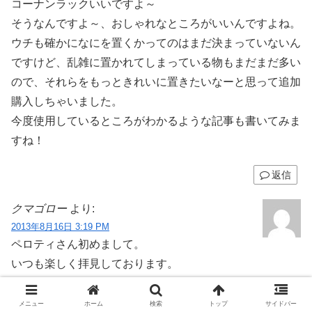
コーナンラックいいですよ～
そうなんですよ～、おしゃれなところがいいんですよね。
ウチも確かになにを置くかってのはまだ決まっていないん
ですけど、乱雑に置かれてしまっている物もまだまだ多い
ので、それらをもっときれいに置きたいなーと思って追加
購入しちゃいました。
今度使用しているところがわかるような記事も書いてみま
すね！
返信
クマゴロー
より:
2013年8月16日 3:19 PM
ペロティさん初めまして。
いつも楽しく拝見しております。
亜美か由美かどちらか選べと言われれば由美派のクマゴロ
ーと申します。
メニュー
ホーム
検索
トップ
サイドバー