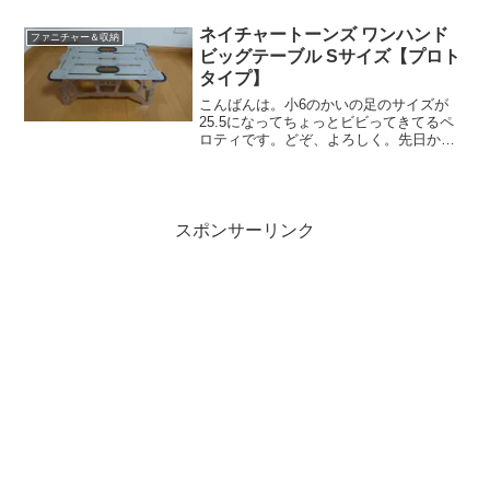
した、RVボックスと大型収納トートバッ
グをご紹介したいと思います。RVボック
ネイチャートーンズ ワンハンド
ファニチャー＆収納
スについては、今回以...
ビッグテーブル Sサイズ【プロト
タイプ】
こんばんは。小6のかいの足のサイズが
25.5になってちょっとビビってきてるペ
ロティです。どぞ、よろしく。先日かい
に買った靴を私が試しに履いてみたら、
きつかったけど履けちゃったし（私は
26.5）。。。ホント最近の子供は成長が
早い。。。オータム...
スポンサーリンク