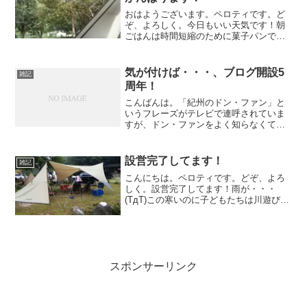
おはようございます。ペロティです。ど
ぞ、よろしく。今日もいい天気です！朝
ごはんは時間短縮のために菓子パンですw
さーて、撤収がんばりましょうかね〜
気が付けば・・・、ブログ開設5
雑記
周年！
こんばんは。「紀州のドン・ファン」と
いうフレーズがテレビで連呼されていま
すが、ドン・ファンをよく知らなくてあ
まりピンと来ていないペロティです。ど
ぞ、よろしく。ドン・ファンって、スペ
インの伝説上の人物なんですね。てっき
設営完了してます！
雑記
り、昔の俳優かと思ってま...
こんにちは。ペロティです。どぞ、よろ
しく。設営完了してます！雨が・・・
(TдT)この寒いのに子どもたちは川遊び〜
にーもごきげんでよかった〜
スポンサーリンク