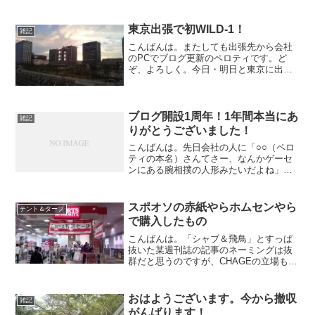
東京出張で初WILD-1！
雑記
こんばんは。またしても出張先から会社
のPCでブログ更新のペロティです。ど
ぞ、よろしく。今日・明日と東京に出張
中なのですが、今日は早めに仕事が終わ
ったこともあって、ホテルに行く前にち
ょっと寄り道。そう！地方の人間の憧れ
の地「お台場」です！そし...
ブログ開設1周年！1年間本当にあ
雑記
りがとうございました！
こんばんは。先日会社の人に「○○（ペロ
ティの本名）さんてさー、なんかゲーセ
ンにある腕相撲の人形みたいだよね」と
いう言葉責めを受けたペロティです。ど
ぞ、よろしく。日付が変わって、今日6月
10日で当ブログは1周年を迎えました！1
スポオソの赤紙やらホムセンやら
テント＆タープ
年も続き、また予...
で購入したもの
こんばんは。「シャブ＆飛鳥」とすっぱ
抜いた某週刊誌の記事のネーミングは抜
群だと思うのですが、CHAGEの立場もち
ょっとは考えてあげてほしいと思ってし
まったペロティです。どぞ、よろしく。
またしてもファミグルin富士山のレポは
おはようございます。今から撤収
雑記
小休止でーす。 ま...
がんばります！