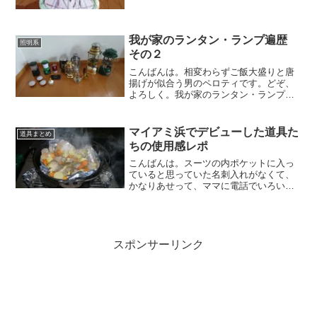
ンプ談義シリーズです。え？何そのシリ
ーズって？ええ、一応シリーズものなん
ですよ、過去のシリーズは...
我が家のランタン・ランプ遍歴
照明系
その２
こんばんは。相変わらずご飯大盛りと唐
揚げが似合う男のペロティです。どぞ、
よろしく。我が家のランタン・ランプ遍
歴の続きですまさかの2部構成となったラ
ンタン・ランプ遍歴記事の続きですよ。
一応前回記事もご紹介しておきますね。
マイアミ浜でデビューした道具た
道具まとめ
一応購入順に並べてます...
ちの使用感レポ
こんばんは。スーツの内ポケットに入っ
ていると思っていた名刺入れがなくて、
かなりあせって、ママに電話でいろいろ
探してもらって散々大騒ぎした後、落と
したことを覚悟したのですが、しばらく
してから前日と着ているスーツが違うこ
とに気がついて、ちゃんと...
スポンサーリンク