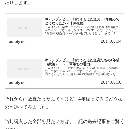
たりします。
キャンプデビュー前にそろえた道具、1年経って
どうなったか？【保存版】
こんばんは。楽天スーパーSALEの買いまわりは5店舗でフ
ィニッシュとなりそうなペロティです。どぞ、よろしく。
5店舗中3店舗はママの買い物でしたけどね･･･さて、今日
のこの記事が記念すべき300本目の記事となりました。ブ
ログ1周年までに何とか...
2014.06.04
peroty.net
キャンプデビュー前にそろえた道具たちの1年後
（続編） ～二軍落ちの理由～
こんばんは。ここ最近の私の太りっぷりが職場でも話題に
なってきているペロティです。どぞ、よろしく。デビュー
前にそろえた道具たち1年後の続編昨日の記事はなかなか
の反響でした。やっぱり、みなさん人のデビュー当時の道
具とか気になるんですね～んで、そ...
2014.06.06
peroty.net
それからは放置だったんですけど、4年経ってみてどうな
のか調べてみました。
当時購入した全部を見たい方は、上記の過去記事をご覧く