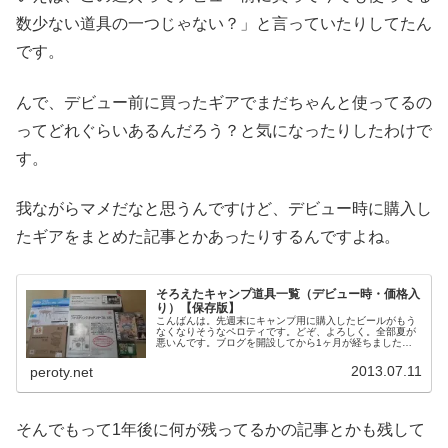
数少ない道具の一つじゃない？」と言っていたりしてたん
です。
んで、デビュー前に買ったギアでまだちゃんと使ってるの
ってどれぐらいあるんだろう？と気になったりしたわけで
す。
我ながらマメだなと思うんですけど、デビュー時に購入し
たギアをまとめた記事とかあったりするんですよね。
そろえたキャンプ道具一覧（デビュー時・価格入
り）【保存版】
こんばんは。先週末にキャンプ用に購入したビールがもう
なくなりそうなペロティです。どぞ、よろしく。全部夏が
悪いんです。ブログを開設してから1ヶ月が経ちました。
自分の予想以上にみなさんにブログを見ていただけている
ようでうれしい限りです。初心者な...
2013.07.11
peroty.net
そんでもって1年後に何が残ってるかの記事とかも残して