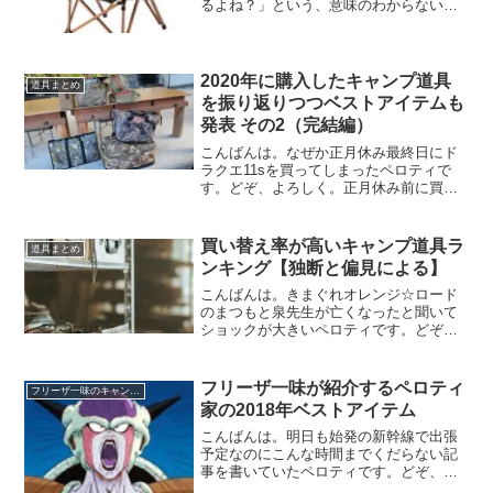
るよね？」という、意味のわからないパ
ワハラまがいのコメントをもらったペロ
ティです・どぞ、よろしく。どうやら、
私の風貌は威圧感があるようですｗ今日
は、恒例のデビューした...
2020年に購入したキャンプ道具
道具まとめ
を振り返りつつベストアイテムも
発表 その2（完結編）
こんばんは。なぜか正月休み最終日にド
ラクエ11sを買ってしまったペロティで
す。どぞ、よろしく。正月休み前に買っ
とけって話ですよ。でも、やっぱりドラ
クエは面白いっす。2020年に購入したキ
ャンプ道具の振り返りです前回記事の続
買い替え率が高いキャンプ道具ラ
道具まとめ
きです。2020年...
ンキング【独断と偏見による】
こんばんは。きまぐれオレンジ☆ロード
のまつもと泉先生が亡くなったと聞いて
ショックが大きいペロティです。どぞ、
よろしく。鮎川まどかのツンデレキャラ
はもはや伝説ですよね。ドキドキして読
んでたなー。冥福をお祈りいたします。
フリーザ一味が紹介するペロティ
フリーザ一味のキャンプ談義シリーズ
キャンプ道具の買い替えに...
家の2018年ベストアイテム
こんばんは。明日も始発の新幹線で出張
予定なのにこんな時間までくだらない記
事を書いていたペロティです。どぞ、よ
ろしく。久しぶりのフリーザ一味のキャ