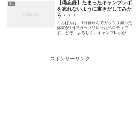
【備忘録】たまったキャンプレポ
雑記
を忘れないように書きだしてみた
ら・・・
こんばんは。1日寝込んでガッツリ減った
体重が1日でガッツリ戻ったペロティで
す。どぞ、よろしく。キャンプレポがだ
いぶたまってきましたが、相変わらず写
真の整理とかがしてなくて書き進められ
ません・・・とか言ってると、何がたま
ってるのか忘れてしまい...
スポンサーリンク