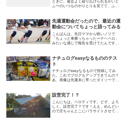
ときに、最近よく繰り広げられるかいと
ふーのいつものやりとりを見てて、ふと
かいの将来が不安になったペロティで
す。どぞ、よろしく。ちなみにそのとき
のかいとふーのやりとり・・・かい
先週運動会だったので、最近の運
雑記
「ねー、後でスプラトゥーンご...
動会についてちょっと語ってみる
こんばんは。先日ママから軽いノリで
「ちょっと車擦っちゃったーテヘペロ」
みたいな感じで報告を受けてたんです
が、改めて見てみたら、テヘペロレベル
じゃない具合の傷がついててゲンナリし
てしまったペロティです。どぞ、よろし
ナチュログeasyなるもののテス
雑記
く。いや、ウソです、テヘペロ...
ト
ナチュログeasyなるもので投稿してみ
た。これでブログもアップできてんの？
あ、画像は先週末に寄ったダイソーで久
しぶりに見たLEDライト。もう販売終了
したと思ってたから、嬉しくなって、写
真撮って、追加で３つ買っちゃいまし
設営完了！？
雑記
た。張り網の夜間表示に...
こんにちは。ペロティです。どぞ、よろ
しく。設営完了？です！ええ、めんどい
ので庄ちゃんとこにパラサイトさせても
らってますw今年最後のキャンプなんだけ
ど、完全に居候ですつーか、テント泊し
ないし、これはキャンプなのか！？w