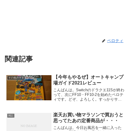
ペロティ
関連記事
【今年もやるぜ】オートキャンプ
その他のネタ
場ガイド2021レビュー
こんばんは。Switchのドラクエ11Sが終わ
って、次にFF10・FF10-2を始めたペロテ
ィです。どぞ、よろしく。すっかりサボ
り癖がついてしまいました。申し訳あり
ません。久々更新です。今年もオートキ
ャンプ場ガイドを購入今年もこちらの本
楽天お買い物マラソンで買おうと
雑記
を購...
思ってたあの定番商品が・・・
こんばんは。今日お風呂を一緒に入った