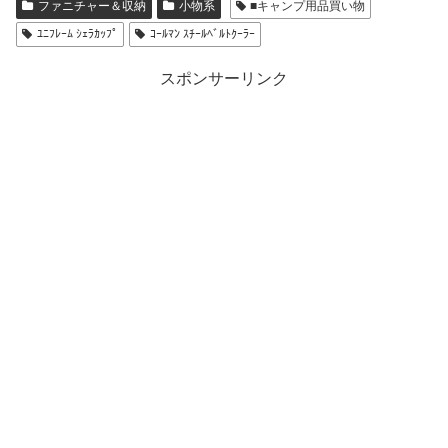
ファニチャー＆収納
小物系
■キャンプ用品買い物
ﾕﾆﾌﾚｰﾑ ｼｪﾗｶｯﾌﾟ
ｺｰﾙﾏﾝ ｽﾁｰﾙﾍﾞﾙﾄｸｰﾗｰ
スポンサーリンク