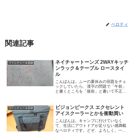
ペロティ
関連記事
ネイチャートーンズ 2WAYキッチ
ファニチャー＆収納
ンラック＆テーブル ロースタイ
ル
こんばんは。ふーの夏休みの宿題をチェ
ックしていたら、漢字の問題で「午前」
と書くところを「後前」と書いて不正解
になっていたのですが、その後ふーが自
分でやった答え合わせで正解での書き取
りを「牛前」「牛前」「牛前」と3回書い
ビジョンピークス エクセレント
ファニチャー＆収納
てあるのをみて妙に笑い...
アイスクーラーとかを衝動買い
こんばんは。キャンプに行けていなく
て、生活にアウトドアが足りない感満載
なペロティです。どぞ、よろしく。一応
前回の記事の続きになります。ヒマラヤ