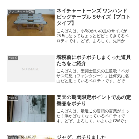
で衝動買いソフトクーラーやら、テーブ
ル用のトートバッグやらの実物をちょっ
ネイチャートーンズ ワンハンド
ファニチャー＆収納
と見るだけで、アウトドアシ...
ビッグテーブル Sサイズ【プロト
タイプ】
こんばんは。小6のかいの足のサイズが
25.5になってちょっとビビってきてるペ
ロティです。どぞ、よろしく。先日かい
に買った靴を私が試しに履いてみたら、
きつかったけど履けちゃったし（私は
26.5）。。。ホント最近の子供は成長が
増税前にポチポチしまくった道具
小物系
早い。。。オータム...
たちをご紹介
こんばんは。聖闘士星矢の主題歌「ペガ
サス幻想（ファンタジー）」は何気に名
曲だと思っているペロティです。どぞ、
よろしく。みなさん、明日から三連休で
しょうか？ いいですね～私は明日は仕
事ですが、土日は一応休めそうなので、
楽天の期間限定ポイントであの定
小物系
予定通りちびっこママさん...
番品をポチり
こんばんは。最近この冒頭の言葉がまっ
たく浮かばなくなっているペロティで
す。どぞ、よろしく。いよいよGWですね
ー私も明日の夜からキャンプに行く予定
です！なので、今回の更新がキャンプ前
最後の更新になるかと思いますーさて、
ジャグ、ポチりました
小物系