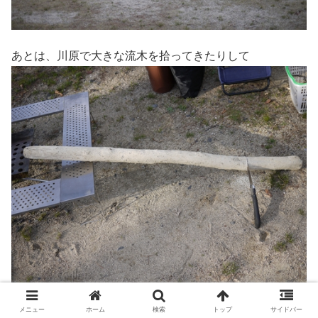
あとは、川原で大きな流木を拾ってきたりして
メニュー
ホーム
検索
トップ
サイドバー
焚き火台に乗せるためにのこぎりで切ったりしました～