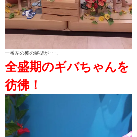
一番左の彼の髪型が･･･、
全盛期のギバちゃんを
彷彿！