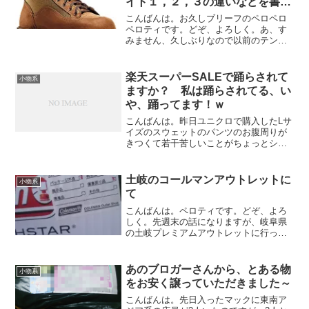
イト１，２，３の違いなどを書い
てみた
こんばんは。お久しブリーフのペロペロ
ペロティです。どぞ、よろしく。あ、す
みません、久しぶりなので以前のテンシ
ョンとか忘れてしまってまして、変な冒
頭になってしまいました。ハイ、1ヶ月以
上放置しておりましたYO！（だからテン
楽天スーパーSALEで踊らされて
小物系
ションおかしいYO！...
ますか？ 私は踊らされてる、い
や、踊ってます！ｗ
こんばんは。昨日ユニクロで購入したLサ
イズのスウェットのパンツのお腹周りが
きつくて若干苦しいことがちょっとショ
ックなペロティです。どぞ、よろしく。
楽天スーパーSALE始まってますね～みな
さん、楽天に踊らされてますか？私はバ
土岐のコールマンアウトレットに
小物系
ッチリ踊らされて、...
て
こんばんは。ペロティです。どぞ、よろ
しく。先週末の話になりますが、岐阜県
の土岐プレミアムアウトレットに行って
きました。目的の場所は、もちろんコー
ルマン！いざ行ってみると、まぁいろい
ろありますね～ここのところ、カタログ
あのブロガーさんから、とある物
小物系
やらWEBやらで見てばっ...
をお安く譲っていただきました～
こんばんは。先日入ったマックに東南ア