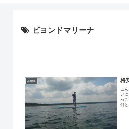
ビヨンドマリーナ
格安
小物系
こん
いに
っこ
何と