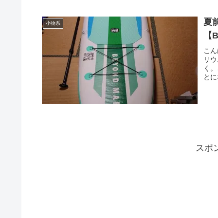
夏
小物系
【B
こん
リウ
く。
とに
スポ