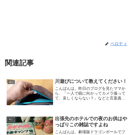
ペロティ
関連記事
川遊びについて教えてください！
雑記
こんばんは。昨日のブログを見たママか
ら、「一人で鏡に向かってカメラ撮って
て、哀しくならない？」などと言葉責め
を受けているペロティです。どぞ、よろ
しく。昨日レポしたウエストバッグです
が、結構やっかいな欠点を発見しまし
た。[ コールマン col...
出張先のホテルでの夜のお供はや
雑記
っぱりこの雑誌ですよね
こんばんは。劇場版ドラゴンボールでフ