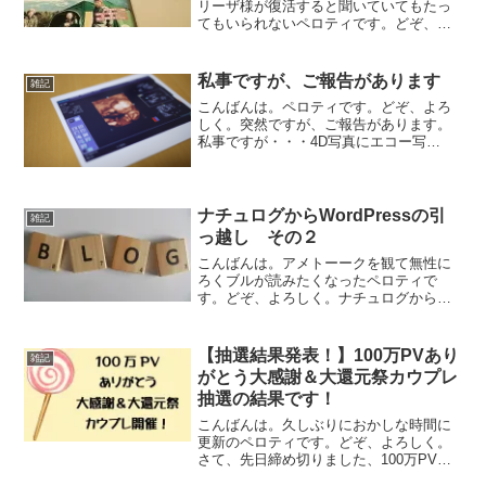
リーザ様が復活すると聞いていてもたっ
てもいられないペロティです。どぞ、よ
ろしく。今日は、出張で千葉県某市に来
てます。初めて来た町なんですが、思っ
たよりも田舎でちょっとビビりましたｗ
私事ですが、ご報告があります
雑記
夜遅くついたんですが、駅...
こんばんは。ペロティです。どぞ、よろ
しく。突然ですが、ご報告があります。
私事ですが・・・4D写真にエコー写
真・・・そうなんです。ペロティ家3人目
を授かりました！実は、年末ぐらいには
妊娠が発覚していて、ママはもう妊娠5ヶ
月目に入っています。い...
ナチュログからWordPressの引
雑記
っ越し その２
こんばんは。アメトーークを観て無性に
ろくブルが読みたくなったペロティで
す。どぞ、よろしく。ナチュログから
WordPressへの引っ越しの流れ前回の記
事からの続きです。しかし、続きを書く
のはいいんですが、こんな記事誰が見る
【抽選結果発表！】100万PVあり
雑記
んでしょうかね？ただ...
がとう大感謝＆大還元祭カウプレ
抽選の結果です！
こんばんは。久しぶりにおかしな時間に
更新のペロティです。どぞ、よろしく。
さて、先日締め切りました、100万PVあ
りがとう大感謝＆大還元祭カウプレ！非