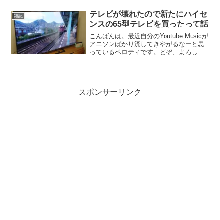
常にたくさんのご応募ありがとうござい
ました！総勢105名のみなさまからエント
テレビが壊れたので新たにハイセ
雑記
リーをいただきま...
ンスの65型テレビを買ったって話
こんばんは。最近自分のYoutube Musicが
アニソンばかり流してきやがるなーと思
っているペロティです。どぞ、よろし
く。またしても久々の更新になってしま
いました。そんな久々の更新ですが、近
づいてきたGWの話題でもなく、またして
も発出され...
スポンサーリンク